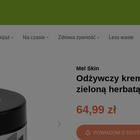
ijaż
Na czasie
Zdrowa żywność
Less waste
Mel Skin
Odżywczy krem 
zieloną herbat
64,99 zł
POWIADOM O DOST