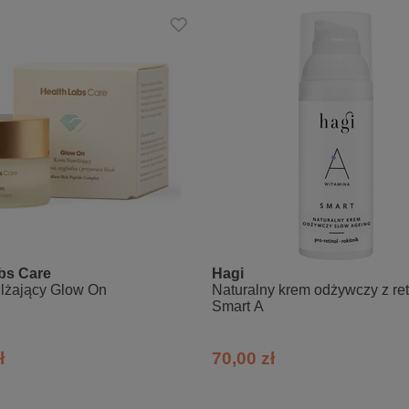
bs Care
Hagi
lżający Glow On
Naturalny krem odżywczy z ret
Smart A
ł
70,00 zł