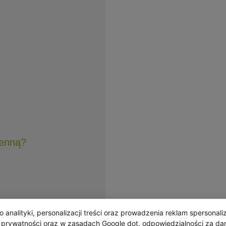
henną?
analityki, personalizacji treści oraz prowadzenia reklam spersonal
 promocje i informacje o nowościach.
e prywatności
oraz w
zasadach Google dot. odpowiedzialności za da