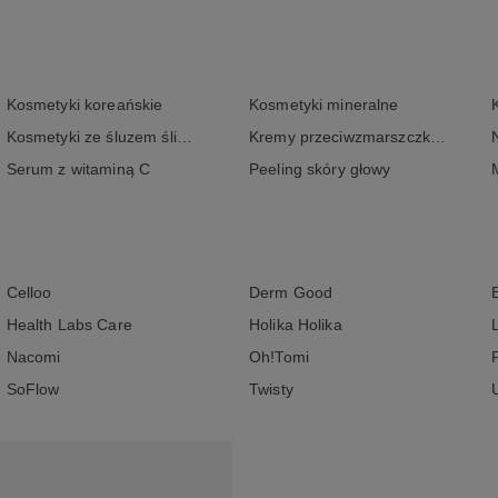
Kosmetyki koreańskie
Kosmetyki mineralne
Kosmetyki ze śluzem ślimaka
Kremy przeciwzmarszczkowe
Serum z witaminą C
Peeling skóry głowy
Celloo
Derm Good
Health Labs Care
Holika Holika
Nacomi
Oh!Tomi
SoFlow
Twisty