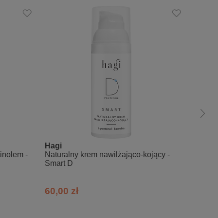
Hagi
Resib
inolem -
Naturalny krem nawilżająco-kojący -
READY
Smart D
krem d
60,00 zł
108,8