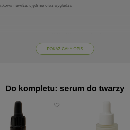
datkowo nawilża, ujędrnia oraz wygładza
ną herbatą i aloesem marki Mel Skin to esencja z intensywnie nawi
a chronić skórę przed szybszym starzeniem się oraz przed szkodliwy
ną herbatą i aloesem marki Mel Skin powstał z myślą o cerze szarej
POKAŻ CAŁY OPIS
ę i ziołowy zapach.
ylko
Do kompletu: serum do twarzy
ą herbatą i aloesem marki Mel Skin ma bogaty skład, w którym główne r
ę – dotleni komórki skóry, wzmocni i poprawi sprężystość. Odmłodz
ając. Wrażenie przyjemnego rozluźnienia trwa nawet do 12 godzin.
in. Produkt bazuje na wysokiej jakości olejach tłoczonych na zimno,
o shea, D-panthenol, oliwa z oliwek czy olej słonecznikowy. Witamin
ch rodników, a domieszka gliceryny roślinnej zabezpieczy naskórek p