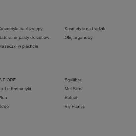
Kosmetyki na rozstępy
Kosmetyki na trądzik
Naturalne pasty do zębów
Olej arganowy
Maseczki w płachcie
E-FIORE
Equilibra
La-Le Kosmetyki
Mel Skin
Plon
Refeet
Uddo
Vis Plantis