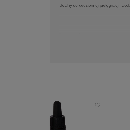
Idealny do codziennej pielęgnacji. Do
Odżywczy krem do cery suchej z zielo
ekstraktem z kojącego aloesu. Pomag
Odżywczy krem do cery suchej z zielo
utraty wody. Ma aksamitną konsystencj
Kojący aloes, zielona herbata i nie t
odżywienie i ujędrnienie
działanie przeciwzmarszczkowo
łagodzenie podrażnień
Odżywczy krem do cery suchej z zielon
duet zapewnia kompleksową regeneracj
zmniejszając zaczerwienienia i odpręż
Większość składników pochodzi z rośl
nawilżające komponenty takie jak masł
zapobiega szkodliwemu działaniu wolny