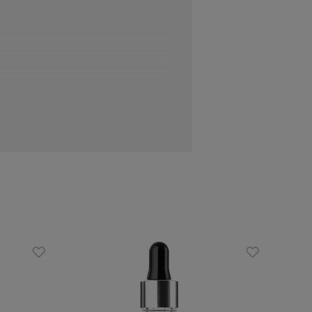
lżającej zielonej herbaty połączona z
m działaniem czynników zewnętrznych.
, zmęczonej, skłonnej do zmarszczek i
ole grają aloes i zielona herbata. Ten
i, doda zdrowego blasku, jednocześnie
 a w jego formule znajdują się silnie
a E, nazywana także witaminą młodości,
rzed nadmierną utratą wody.