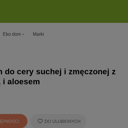
Eko dom
Marki
do cery suchej i zmęczonej z
ą i aloesem
ĘPNOŚCI
DO ULUBIONYCH