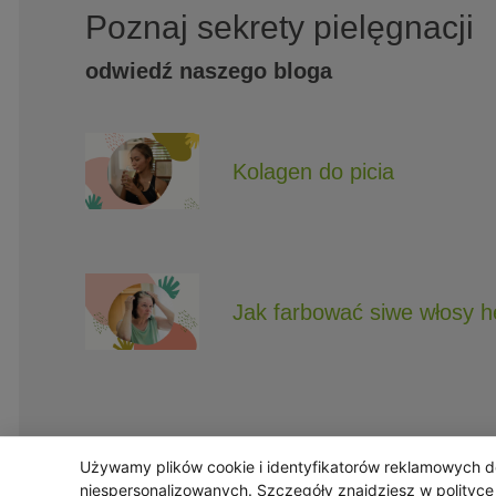
Poznaj sekrety pielęgnacji
odwiedź naszego bloga
Kolagen do picia
Jak farbować siwe włosy 
Używamy plików cookie i identyfikatorów reklamowych do 
Obserwuj Triny, by nie ominęły Cię najlepsze
niespersonalizowanych. Szczegóły znajdziesz w
polityc