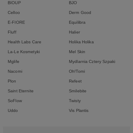
BIOUP
BJO
Celloo
Derm Good
E-FIORE
Equilibra
Fluff
Halier
Health Labs Care
Holika Holika
La-Le Kosmetyki
Mel Skin
Mglife
Mydlarnia Cztery Szpaki
Nacomi
Oh!Tomi
Plon
Refeet
Saint Eternite
Smilebite
SoFlow
Twisty
Uddo
Vis Plantis