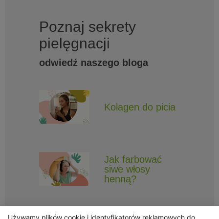
Poznaj sekrety
pielęgnacji
odwiedź naszego bloga
Kolagen do picia
Jak farbować
siwe włosy
henną?
Używamy plików cookie i identyfikatorów reklamowych do