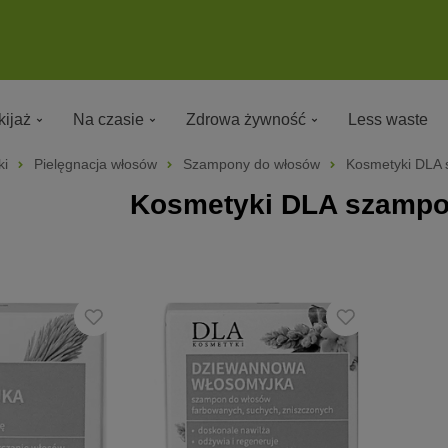
ijaż
Na czasie
Zdrowa żywność
Less waste
ki
Pielęgnacja włosów
Szampony do włosów
Kosmetyki DLA
Kosmetyki DLA szampo