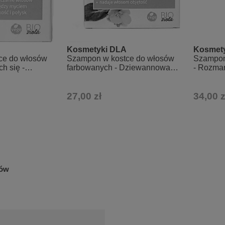
Kosmetyki DLA
Kosmet
ce do włosów
Szampon w kostce do włosów
Szampon
h się -
farbowanych - Dziewannowa
- Rozma
myjka
włosomyjka
27,00 zł
34,00 z
sów