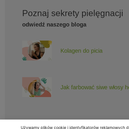
Poznaj sekrety pielęgnacji
odwiedź naszego bloga
Kolagen do picia
Jak farbować siwe włosy 
Używamy plików cookie i identyfikatorów reklamowych do 