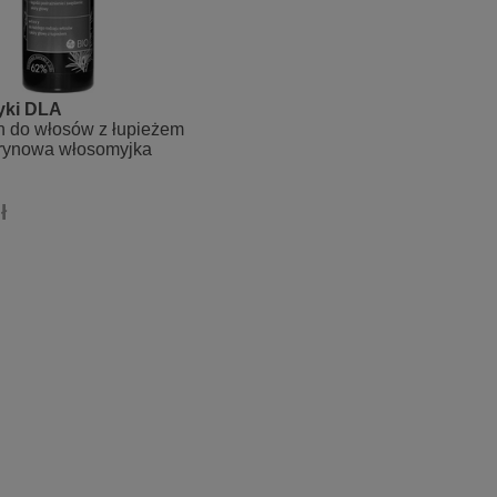
yki DLA
 do włosów z łupieżem
rynowa włosomyjka
ł