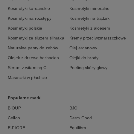
Kosmetyki koreańskie
Kosmetyki mineralne
Kosmetyki na rozstępy
Kosmetyki na trądzik
Kosmetyki polskie
Kosmetyki z aloesem
Kosmetyki ze śluzem ślimaka
Kremy przeciwzmarszczkowe
Naturalne pasty do zębów
Olej arganowy
Olejek z drzewa herbacianego
Olejki do brody
Serum z witaminą C
Peeling skóry głowy
Maseczki w płachcie
Popularne marki
BIOUP
BJO
Celloo
Derm Good
E-FIORE
Equilibra