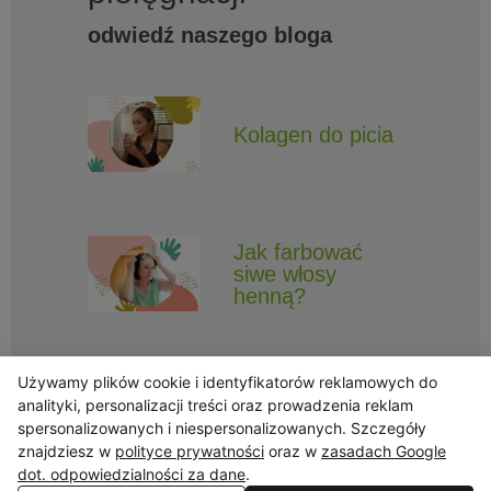
odwiedź naszego bloga
Kolagen do picia
Jak farbować
siwe włosy
henną?
Używamy plików cookie i identyfikatorów reklamowych do
analityki, personalizacji treści oraz prowadzenia reklam
spersonalizowanych i niespersonalizowanych. Szczegóły
znajdziesz w
polityce prywatności
oraz w
zasadach Google
Obserwuj Triny, by nie ominęły Cię najlepsze promocje i informacje
o nowościach.
dot. odpowiedzialności za dane
.