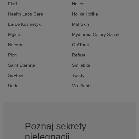
Fluff
Halier
Health Labs Care
Holika Holika
La-Le Kosmetyki
Mel Skin
Mglife
Mydlarnia Cztery Szpaki
Nacomi
Oh!Tomi
Plon
Refeet
Saint Eternite
Smilebite
SoFlow
Twisty
Uddo
Vis Plantis
Poznaj sekrety
pielęgnacji