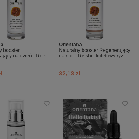
na
Orientana
y booster
Naturalny booster Regenerujący
lający na dzień - Reishi
na noc - Reishi i fioletowy ryż
c górski
ł
32,13 zł