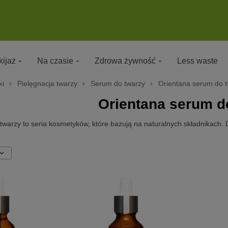
ijaż
Na czasie
Zdrowa żywność
Less waste
ki
Pielęgnacja twarzy
Serum do twarzy
Orientana serum do 
Orientana serum d
warzy to seria kosmetyków, które bazują na naturalnych składnikach. Dz