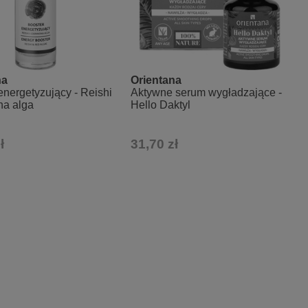
na
Orientana
energetyzujący - Reishi
Aktywne serum wygładzające -
na alga
Hello Daktyl
ł
31,70 zł