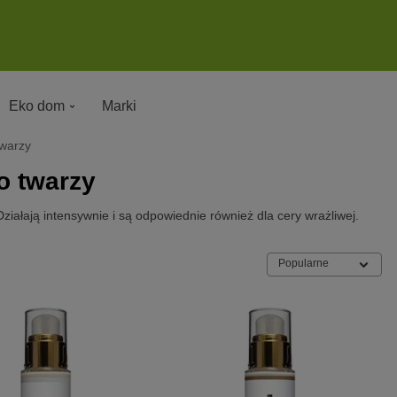
Eko dom
Marki
twarzy
o twarzy
iałają intensywnie i są odpowiednie również dla cery wrażliwej.
Popularne