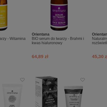
Orientana
Orienta
arzy - Witamina
BIO serum do twarzy - Brahmi i
Naturaln
kwas hialuronowy
rozświet
i różenie
64,89 zł
45,30 z