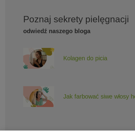
Poznaj sekrety pielęgnacji
odwiedź naszego bloga
Kolagen do picia
Jak farbować siwe włosy 