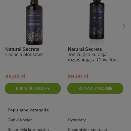
hipoalergiczna
uniwersalne zastosowanie: ciało, twarz i włosy
nietestowana na zwierzętach
odpowiednia dla wegan
bezpieczna w pielęgnacji skóry dzieci
w wygodnym słoiku z ciemnego szkła
Natural Secrets
Natural Secrets
certyfikat potwierdzający bezpieczeństwo wydany przez
Esencja aloesowa
Tonizująca kuracja
toksykologa, zgodny z nowymi dyrektywami UE
rozjaśniająca Glow Tonic -
100 ml
Skład INCI
89,00 zł
89,00 zł
Aloe Vera Barbadensis Leaf Juice, Panthenol, Lactobacillus
KUP W NUTRIDOME
KUP W NUTRIDOME
Ferment, Cucumis Sativus (Cucumber) Fruit Extract, Sodium
Hyaluronate, Allantoin, Centella Asiatica Extract, Dehydroacetic
Acid, Benzyl Alcohol
Popularne kategorie
Gąbki Konjac
Hydrolaty
Kosmetyki koreańskie
Kosmetyki mineralne