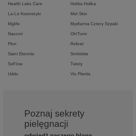
Health Labs Care
Holika Holika
La-Le Kosmetyki
Mel Skin
Mglife
Mydlarnia Cztery Szpaki
Nacomi
Oh!Tomi
Plon
Refeet
Saint Eternite
Smilebite
SoFlow
Twisty
Uddo
Vis Plantis
Poznaj sekrety
pielęgnacji
odwiedź naszego bloga