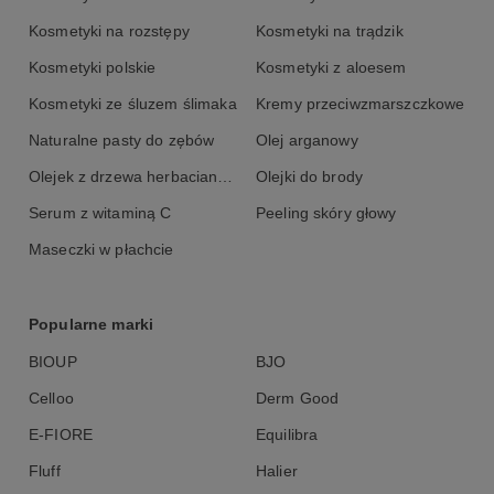
Kosmetyki na rozstępy
Kosmetyki na trądzik
Kosmetyki polskie
Kosmetyki z aloesem
Kosmetyki ze śluzem ślimaka
Kremy przeciwzmarszczkowe
Naturalne pasty do zębów
Olej arganowy
Olejek z drzewa herbacianego
Olejki do brody
Serum z witaminą C
Peeling skóry głowy
Maseczki w płachcie
Popularne marki
BIOUP
BJO
Celloo
Derm Good
E-FIORE
Equilibra
Fluff
Halier