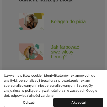
Kolagen do picia
Jak farbować
siwe włosy
henną?
Używamy plików cookie i identyfikatorów reklamowych do
analityki, personalizacji treści oraz prowadzenia reklam
spersonalizowanych i niespersonalizowanych. Szczegóły
znajdziesz w
polityce prywatności
oraz w
zasadach Google
Obserwuj Triny, by nie ominęły Cię najlepsze promocje i informacje
o nowościach.
dot. odpowiedzialności za dane
.
Odrzuć
Akceptuj