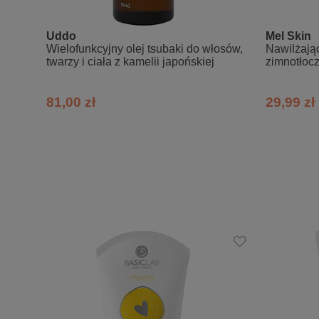
Aqua (Water), Helianthus Annuus (Sunf
Butyrospermum Parkii (Shea) Butter, Gl
Uddo
Mel Skin
Wielofunkcyjny olej tsubaki do włosów,
Trehalose, Argania Spinosa Kernel Oil
Nawilżając
twarzy i ciała z kamelii japońskiej
zimnotłoc
Cocos Nucifera (Coconut) Oil, Copper 
Hydroxyacetophenone, Citric Acid, Par
81,00 zł
29,99 zł