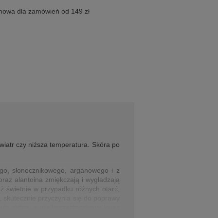
owa dla zamówień od 149 zł
iatr czy niższa temperatura. Skóra po
ego, słonecznikowego, arganowego i z
raz alantoina zmiękczają i wygładzają
eż świetnie w przypadku różnych otarć,
, skutecznie przyczynia się do poprawy
ywia skórę, a wielkocząsteczkowy kwas
 wchłania.