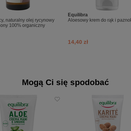
lower) Seed Oil, Olea Europaea (Olive) Fruit Oil, Glycerin, Cetearyl 
yceryl Staerate SE, Tocopheryl Acetate, Pentylene Glycol, Alpha-Gluca
Equilibra
, Persea Gratissima (Avocado) Oil, Linum Usitatissimum (Linseed) Se
y, naturalny olej rycynowy
Aloesowy krem do rąk i pazno
zony 100% organiczny
Gluconate, Magnesium Aspartate, Zinc Gluconate, Panthenol, Allantoin
fum (Fragrance).
14,40 zł
Mogą Ci się spodobać