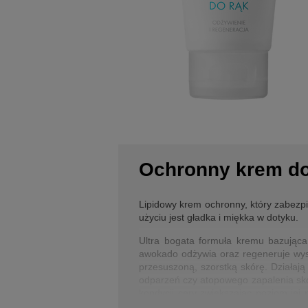
Ochronny krem do
Lipidowy krem ochronny, który zabezp
użyciu jest gładka i miękka w dotyku.
Ultra bogata formuła kremu bazująca
awokado odżywia oraz regeneruje wysu
przesuszoną, szorstką skórę. Działają
odparzeń czy atopowego zapalenia skór
kondycji cery zwiększając poziom jej
hialuronowy dba o utrzymanie odpowie