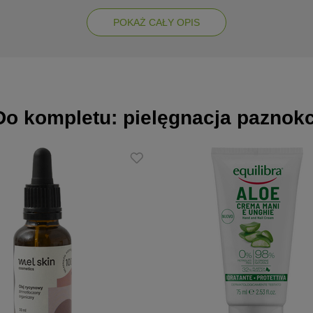
POKAŻ CAŁY OPIS
Do kompletu: pielęgnacja paznokc
kóry
ralnego
dłoniach. W razie konieczności aplikację powtarzać kilkukrotnie w cią