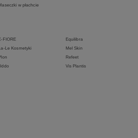
Maseczki w płachcie
E-FIORE
Equilibra
La-Le Kosmetyki
Mel Skin
Plon
Refeet
Uddo
Vis Plantis