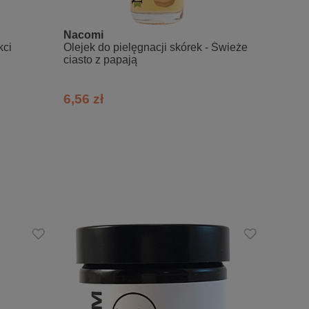
Alcohol, Caprylic/Capric Triglyceride,
n Oligosaccharide, Inulin, Niacinamide,
Nacomi
Uddo
ed Oil, Macadamia Ternifolia Seed Oil,
kci
Olejek do pielęgnacji skórek - Świeże
Wielof
ciasto z papają
twarzy 
, Rosmarinus Officinails Leaf Extract,
6,56 zł
35,01