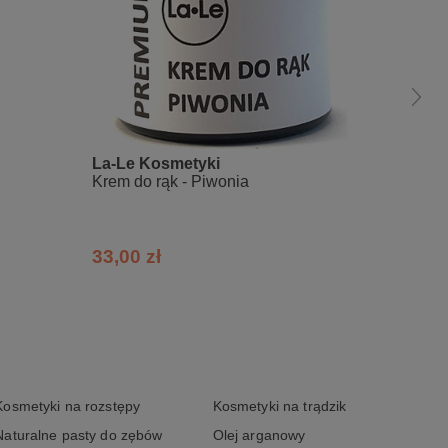
La-Le Kosmetyki
La-Le
Krem do rąk - Piwonia
Krem do
33,00 zł
33,00
Kosmetyki na rozstępy
Kosmetyki na trądzik
Naturalne pasty do zębów
Olej arganowy