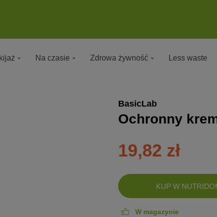
ijaż
Na czasie
Zdrowa żywność
Less waste
BasicLab
Ochronny krem
19,82 zł
DODANO!
KUP W NUTRIDO
W magazynie