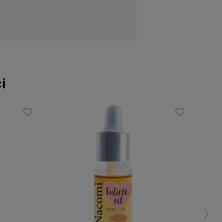
i
gu dnia.