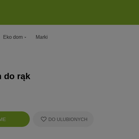
Eko dom
Marki
 do rąk
Zobacz
ME
DO ULUBIONYCH
koszyk