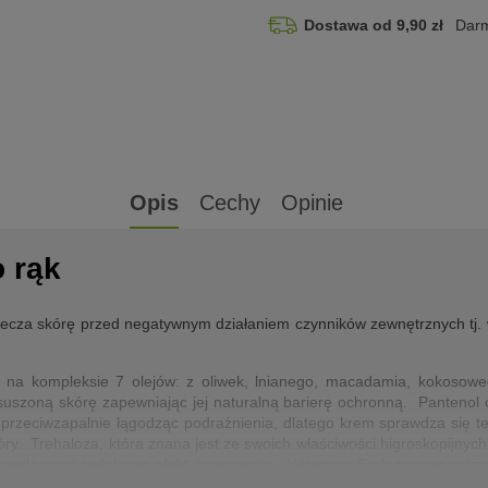
Dostawa od 9,90 zł
Darm
Opis
Cechy
Opinie
 rąk
iecza skórę przed negatywnym działaniem czynników zewnętrznych tj. w
 na kompleksie 7 olejów: z oliwek, lnianego, macadamia, kokosow
szoną skórę zapewniając jej naturalną barierę ochronną. Pantenol o
 przeciwzapalnie łągodząc podrażnienia, dlatego krem sprawdza się t
y. Trehaloza, która znana jest ze swoich właściwości higroskopijnych
 nawilżenia i redukując efekt ściągnięcia. Witamina E skutecznie odż
dniego nawilżenia każdego dnia. Krem jest bezzapachowy i szybko się