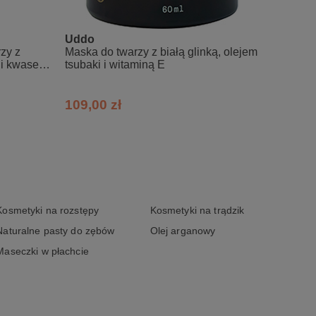
kania konsystencji pasty. Jednorazowa
w na kilka minut, spłucz. Nie dopuszczaj
Uddo
Derm 
ny. Produkt bez konserwantów, używaj
zy z
Maska do twarzy z białą glinką, olejem
Maska 
 i kwasem
tsubaki i witaminą E
probio
osób 
109,00 zł
80,00
owder, Punica Granatum Flower
Kosmetyki na rozstępy
Kosmetyki na trądzik
Naturalne pasty do zębów
Olej arganowy
Maseczki w płachcie