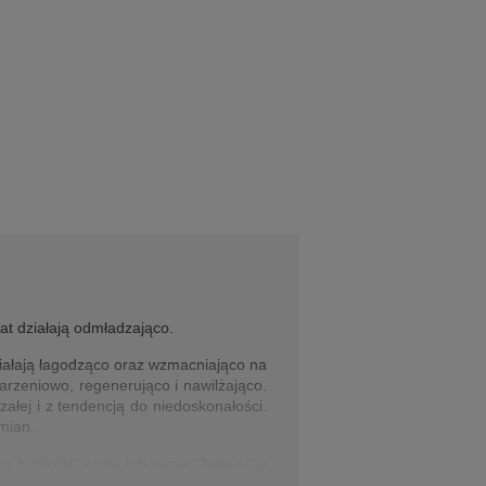
at działają odmładzająco.
działają łagodząco oraz wzmacniająco na
tarzeniowo, regenerująco i nawilżająco.
załej i z tendencją do niedoskonałości.
mian.
y hydrolat, woda lub napar. Należy ją
o wyschnięcia i spłukać wodą.