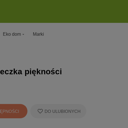
Eko dom
Marki
czka piękności
ĘPNOŚCI
DO ULUBIONYCH