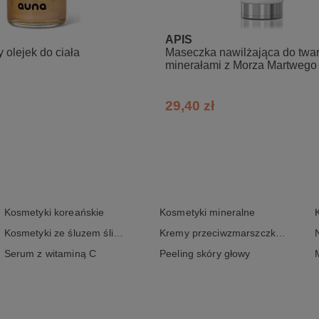
szek, następnie dodaj wodę/hydrolat/napar ziołowy i mieszaj do uzys
 i dwie łyżeczki płynu. Nałóż na twarz i dekolt, delikatnie masuj, zosta
APIS
zwilżaj wodą lub dodaj kilka kropel ulubionego olejku do mieszani
olejek do ciała
Maseczka nawilżająca do twar
 okolic oczu.
minerałami z Morza Martwego
hialuronowym
29,40 zł
), Vitis Vinifera (Grape) Wine Extract, Aloe Barbadensis Leaf Juice P
Kosmetyki koreańskie
Kosmetyki mineralne
Kosmetyki ze śluzem ślimaka
Kremy przeciwzmarszczkowe
Serum z witaminą C
Peeling skóry głowy