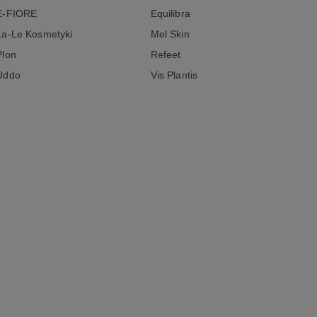
E-FIORE
Equilibra
La-Le Kosmetyki
Mel Skin
Plon
Refeet
Uddo
Vis Plantis