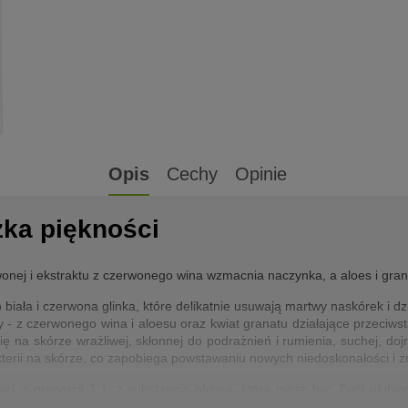
Opis
Cechy
Opinie
ka piękności
nej i ekstraktu z czerwonego wina wzmacnia naczynka, a aloes i gran
 biała i czerwona glinka, które delikatnie usuwają martwy naskórek i 
y - z czerwonego wina i aloesu oraz kwiat granatu działające przeciws
 na skórze wrażliwej, skłonnej do podrażnień i rumienia, suchej, dojr
terii na skórze, co zapobiega powstawaniu nowych niedoskonałości i z
ej w proporcji 1:1, z substancją płynną, którą może być Twój ulubion
w szyję i dekolt. Później zostawić na kilka minut, nie dopuszczając d