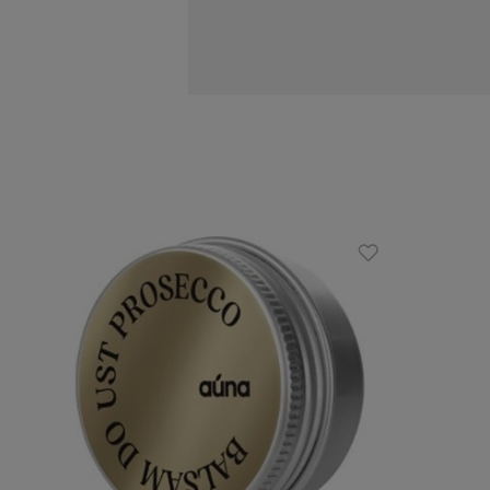
Działanie:
oczyszcza i odświeża
wzmacnia naczynka
delikatnie złuszcza naskórek
łagodzi podrażnienia
hamuje procesy starzenia
Zalety:
do cery dojrzałej i wrażliwej
odpowiednia do skóry suchej
bez konserwantów
naturalne składniki
produkt wegański
Sposób użycia: