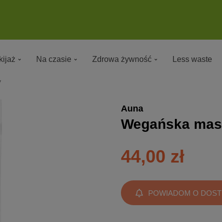
ijaż
Na czasie
Zdrowa żywność
Less waste
y
Auna
Wegańska mase
44,00 zł
POWIADOM O DOST