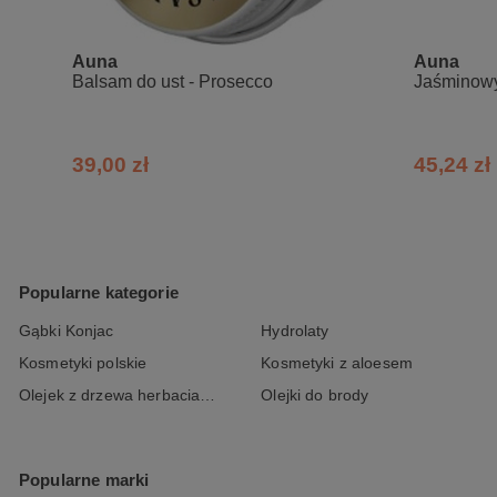
Przygotuj miseczkę, wsyp do niej pro
porcja to dwie łyżeczki stołowe proszku
Auna
Auna
do wyschnięcia maseczki na twarzy, 
Balsam do ust - Prosecco
Jaśminowy 
bezpośrednio po przygotowaniu. Unikaj
Skład INCI:
39,00 zł
45,24 zł
Kaolin Clay, Montmorillonite (Red Clay
Popularne kategorie
Gąbki Konjac
Hydrolaty
Kosmetyki polskie
Kosmetyki z aloesem
Olejek z drzewa herbacianego
Olejki do brody
Popularne marki