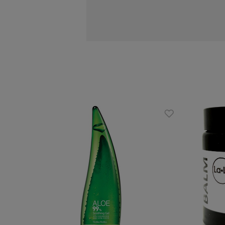
pochłania wilgoć
neutralizuje nieprzyjemny zapach
działa bakteriobójczo
łagodzi podrażnienia
zapewnia uczucie świeżości i komf
Zalety
prosty, naturalny skład
odpowiedni do codziennego stoso
ładny zapach
odpowiedni dla każdego typu skór
Skład INCI
Sodium Bicarbonate, Cocos Nucifera 