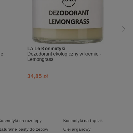
La-Le Kosmetyki
Mydlar
ie
Dezodorant ekologiczny w kremie -
Dezodo
Lemongrass
ziemi
34,85 zł
50,02
Kosmetyki na rozstępy
Kosmetyki na trądzik
Naturalne pasty do zębów
Olej arganowy