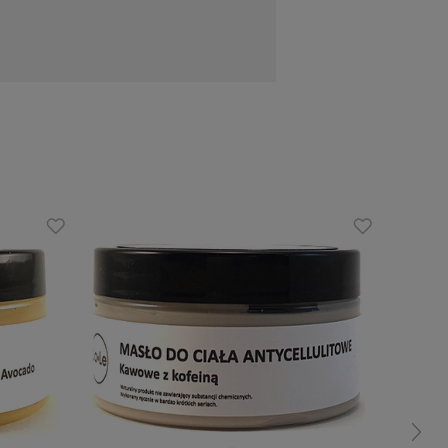
Shea Butter),Cera Alba, Diatomaceous