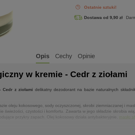
Ostatnie sztuki!
Dostawa od 9,90 zł
Darm
Opis
Cechy
Opinie
iczny w kremie - Cedr z ziołami
 Cedr z ziołami
delikatny dezodorant na bazie naturalnych składn
zie oleju kokosowego, sody oczyszczonej, skrobi ziemniaczanej i masł
e świeżości, czystości i komfortu. Zawarta w jego składzie skrobia wią
odujące przykry zapach. Olej kokosowy działa antybakteryjnie,
masło s