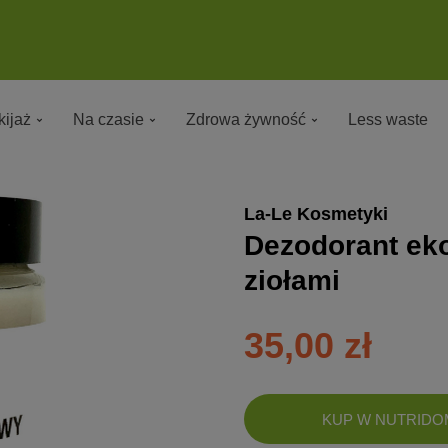
ijaż
Na czasie
Zdrowa żywność
Less waste
La-Le Kosmetyki
Dezodorant eko
ziołami
35,00 zł
DODANO!
KUP W NUTRIDO