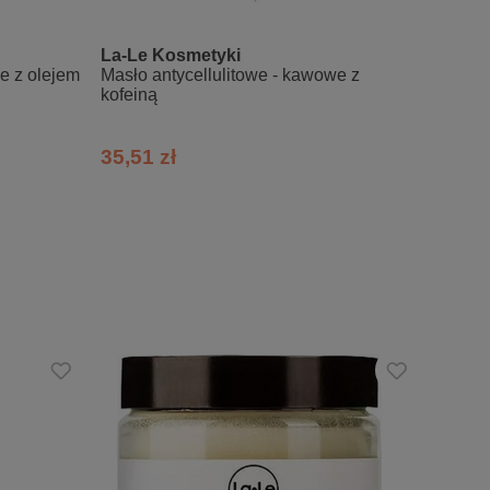
La-Le Kosmetyki
La-Le
e z olejem
Masło antycellulitowe - kawowe z
Masło
kofeiną
35,51 zł
19,80