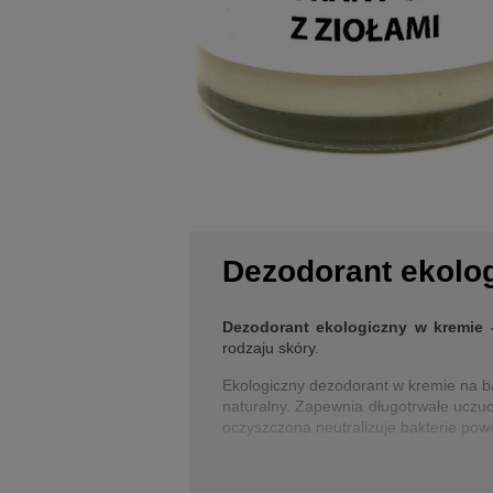
Dezodorant ekolog
Dezodorant ekologiczny w kremie -
rodzaju skóry.
Ekologiczny dezodorant w kremie na ba
naturalny. Zapewnia długotrwałe uczuci
oczyszczona neutralizuje bakterie pow
Działanie