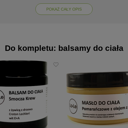
POKAŻ CAŁY OPIS
ortu
Do kompletu: balsamy do ciała
wania
y
(Coconut) Oil, Solanum Tuberosum Starch, Butyrospermum Parkii (