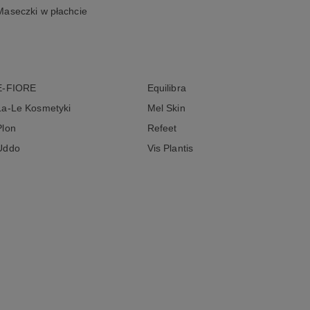
Maseczki w płachcie
E-FIORE
Equilibra
La-Le Kosmetyki
Mel Skin
Plon
Refeet
Uddo
Vis Plantis