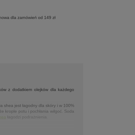
owa dla zamówień od 149 zł
ików z dodatkiem olejków dla każdego
a shea jest łagodny dla skóry i w 100%
że krople potu i pochłania wilgoć. Soda
hea
łagodzi podrażnienia.