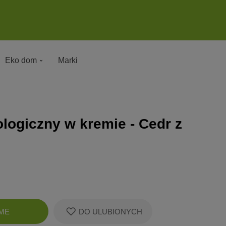
Eko dom
Marki
logiczny w kremie - Cedr z
Zobacz
ME
DO ULUBIONYCH
koszyk