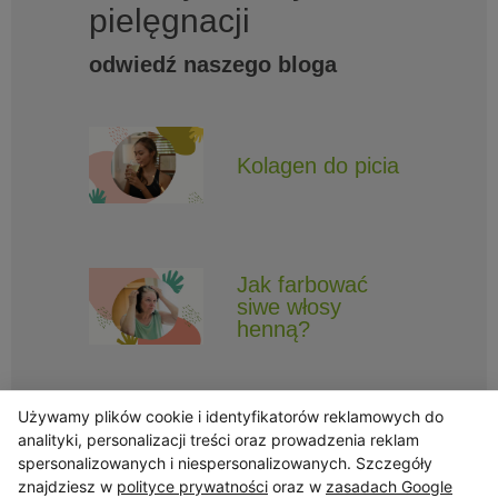
pielęgnacji
odwiedź naszego bloga
Kolagen do picia
Jak farbować
siwe włosy
henną?
Używamy plików cookie i identyfikatorów reklamowych do
analityki, personalizacji treści oraz prowadzenia reklam
spersonalizowanych i niespersonalizowanych. Szczegóły
znajdziesz w
polityce prywatności
oraz w
zasadach Google
Obserwuj Triny, by nie ominęły Cię najlepsze promocje i informacje