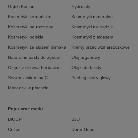
Gąbki Konjac
Hydrolaty
Kosmetyki koreańskie
Kosmetyki mineralne
Kosmetyki na rozstępy
Kosmetyki na trądzik
Kosmetyki polskie
Kosmetyki z aloesem
Kosmetyki ze śluzem ślimaka
Kremy przeciwzmarszczkowe
Naturalne pasty do zębów
Olej arganowy
Olejek z drzewa herbacianego
Olejki do brody
Serum z witaminą C
Peeling skóry głowy
Maseczki w płachcie
Popularne marki
BIOUP
BJO
Celloo
Derm Good