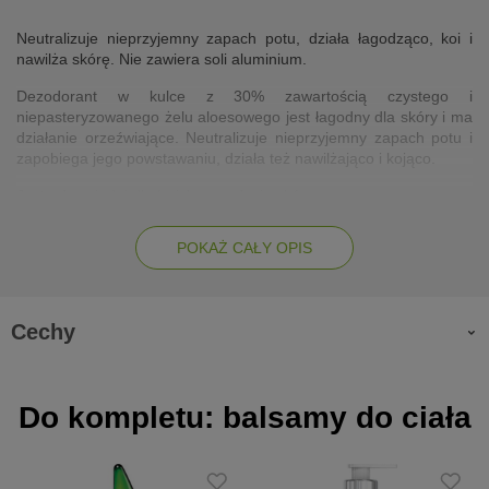
Neutralizuje nieprzyjemny zapach potu, działa łagodząco, koi i
nawilża skórę. Nie zawiera soli aluminium.
Dezodorant w kulce z 30% zawartością czystego i
niepasteryzowanego żelu aloesowego jest łagodny dla skóry i ma
działanie orzeźwiające. Neutralizuje nieprzyjemny zapach potu i
zapobiega jego powstawaniu, działa też nawilżająco i kojąco.
Jest odpowiedni dla każdego rodzaju skóry.
Działanie:
POKAŻ CAŁY OPIS
odświeża i orzeźwia
nawilża
Cechy
koi i łagodzi
neutralizuje nieprzyjemny zapach potu
Do kompletu: balsamy do ciała
zapobiega powstawaniu przykrych zapachów
Zalety: