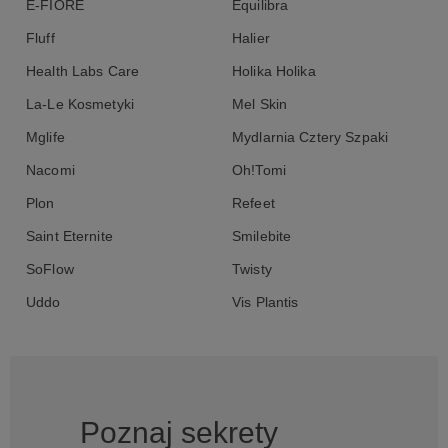
E-FIORE
Equilibra
Fluff
Halier
Health Labs Care
Holika Holika
La-Le Kosmetyki
Mel Skin
Mglife
Mydlarnia Cztery Szpaki
Nacomi
Oh!Tomi
Plon
Refeet
Saint Eternite
Smilebite
SoFlow
Twisty
Uddo
Vis Plantis
Poznaj sekrety