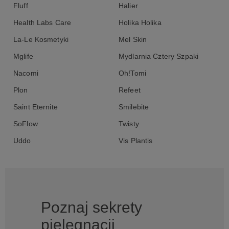
Fluff
Halier
Health Labs Care
Holika Holika
La-Le Kosmetyki
Mel Skin
Mglife
Mydlarnia Cztery Szpaki
Nacomi
Oh!Tomi
Plon
Refeet
Saint Eternite
Smilebite
SoFlow
Twisty
Uddo
Vis Plantis
Poznaj sekrety
pielęgnacji