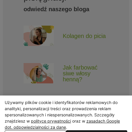
odwiedź naszego bloga
Kolagen do picia
Jak farbować
siwe włosy
henną?
Używamy plików cookie i identyfikatorów reklamowych do
analityki, personalizacji treści oraz prowadzenia reklam
spersonalizowanych i niespersonalizowanych. Szczegóły
znajdziesz w
polityce prywatności
oraz w
zasadach Google
Obserwuj Triny, by nie ominęły Cię najlepsze promocje i informacje
o nowościach.
dot. odpowiedzialności za dane
.