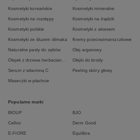
2. umyj skórę głowy i włosy koniczynkową WŁOSOMYJKĄ
Kosmetyki koreańskie
Kosmetyki mineralne
szampon do włosów wypadających dla kobiet,
3. po myciu zastosuj koniczynkowy ZIOŁOOCET.
Kosmetyki na rozstępy
Kosmetyki na trądzik
Kosmetyki polskie
Kosmetyki z aloesem
Skład INCI
Kosmetyki ze śluzem ślimaka
Kremy przeciwzmarszczkowe
Acetum of Trifolium Pratense Flower, Geranium Oil Bourbon,
Citronellol*, Geraniol*, Linalool*, Benzyl Alcohol, Benzoic Acid,
Naturalne pasty do zębów
Olej arganowy
Dehydroacetic Acid.
Olejek z drzewa herbacianego
Olejki do brody
Serum z witaminą C
Peeling skóry głowy
Maseczki w płachcie
Popularne marki
BIOUP
BJO
Celloo
Derm Good
E-FIORE
Equilibra