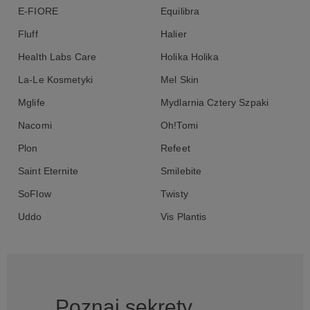
E-FIORE
Equilibra
Fluff
Halier
Health Labs Care
Holika Holika
La-Le Kosmetyki
Mel Skin
Mglife
Mydlarnia Cztery Szpaki
Nacomi
Oh!Tomi
Plon
Refeet
Saint Eternite
Smilebite
SoFlow
Twisty
Uddo
Vis Plantis
Poznaj sekrety