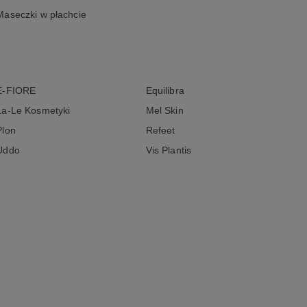
Maseczki w płachcie
E-FIORE
Equilibra
La-Le Kosmetyki
Mel Skin
Plon
Refeet
Uddo
Vis Plantis