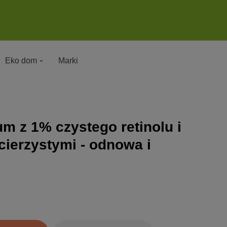
Eko dom
Marki
m z 1% czystego retinolu i
ierzystymi - odnowa i