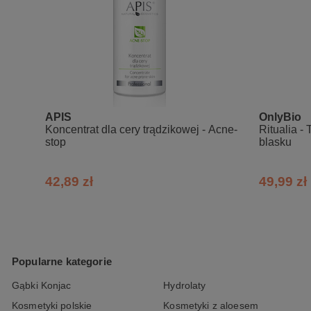
Na wyższe stężenie retinolu prz
tygodniu.
Wyższe stężenie również wprowadz
upływem czasu.
Stosowanie retinolu przez cały ro
ekspozycję na słońce, odstawić go 
APIS
OnlyBio
Skład INCI:
Koncentrat dla cery trądzikowej - Acne-
Ritualia -
stop
blasku
Aqua, Glycerin, Squalane, Ascorbyl Tet
Conditioned Media, Pentylene Glycol, 
NP, Ceramide NS, Tocopherol, Chole
42,89 zł
49,99 zł
Scutellaria Baicalensis Root Extrac
Hydrogenated Lecithin, Hydroxyacetophe
Popularne kategorie
Gąbki Konjac
Hydrolaty
Kosmetyki polskie
Kosmetyki z aloesem