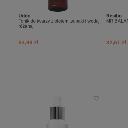
Ponieważ retinol przenika do głęb
Serum jest bez dodatków zapachow
Uddo
Resibo
Po aplikacji produktu zalecamy dok
Tonik do twarzy z olejem tsubaki i wodą
MR BALANC
różaną
Przechowywać w miejscu suchym i z
SPOSÓB UŻYCIA:
84,99 zł
32,61 zł
Kurację retinolem przeprowadzamy 
na dzień bezwzględnie aplikujem
podczas kuracji retinolem skóra 
Rozpoczynamy stosowanie retinolu 
wznawiając ją po dłuższej przerwie
Retinol wprowadzamy stopniowo, p
odstęp między aplikacjami o 1 dzie
Nakładamy go tylko raz dziennie, w
Na początku wprowadzania retinol
aplikacji retinolu, można nakładać
W pierwszych tygodniach stosowan
jest to wynik budowania się toleran