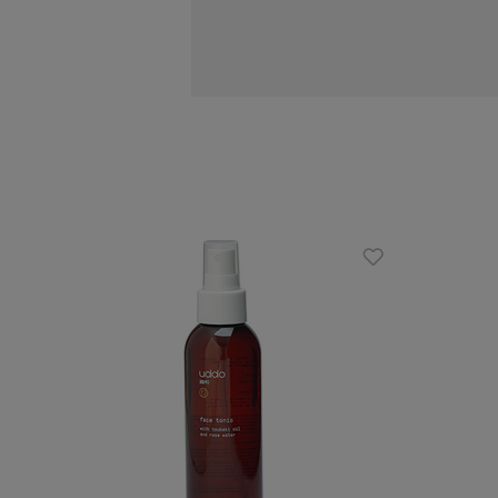
Witamina C w postaci tetraizopalm
hamując syntezę melaniny. Wspólni
Zmarszczki zostają wygładzone, a
Przebarwienia posłoneczne i horm
Zwężone pory i uregulowana pro
przetłuszczania się czy trądziku,
Zalety:
optymalne połączenie składników 
regenerację, redukując zaczerwieni
bogactwo naturalnych antyoksyda
zawartość silnych antyoksydantów
Ostrzeżenia i rekomendac
Rekomendujemy stosowanie produkt
tym składnikiem aktywnym lub p
retinolu lub Serum z czystym retin