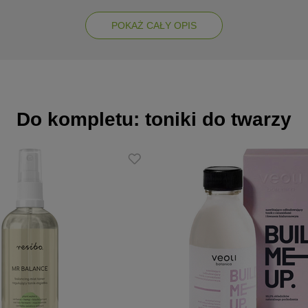
itynianu askorbylu ujędrnia i uelastycznia skórę, przeciwdziała oksy
POKAŻ CAŁY OPIS
e z retinolem efektywnie redukuje przebarwienia, blizny oraz zmiany t
 owal twarzy skorygowany
onalne oraz blizny potrądzikowe zminimalizowane
dukcja sebum - Ekstrakt z wierzbownicy Fleischera kompleksowo
 redukując wydzielanie sebum, zmniejszając widoczność porów oraz wyci
Do kompletu: toniki do twarzy
łagodzących i nawilżających zmniejsza skutki budowania tolerancji
enie i łuszczenie.
ntów
, koenzymu Q10 i witaminy E,
je producenta:
u dopiero po zbudowaniu tolerancji skóry na niższe stężenie retinol
owrotu do jego stosowania po dłuższej przerwie, sugerujemy zaku
olem 0,5%.