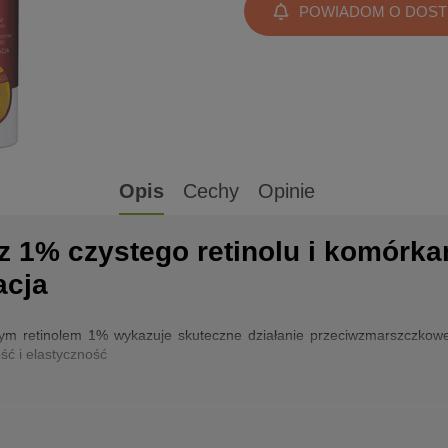
POWIADOM O DOST
Opis
Cechy
Opinie
 1% czystego retinolu i komórka
acja
tym retinolem 1% wykazuje skuteczne działanie przeciwzmarszczkowe
ść i elastyczność
uktura oraz sprężystość skóry