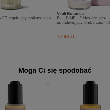
szych warstw skóry, kobiety w okresie ciąży i karmienia piersią NIE P
ych, jego lekko wyczuwalna nuta wynika ze składu.
Veoli Botanica
ładne umycie dłoni.
E regulujący tonik-mgiełka
BUILD ME UP Nawilżająco-
odbudowujący tonik z cerami
acienionym, o temperaturze pokojowej. Termin przydatności produktu 
77,88 zł
w sezonie jesienno-zimowym (mniej więcej od września do marca/kwiet
y wysoką ochronę przeciwsłoneczną SPF50+ i unikamy ekspozycji na
wymaga wzmożonego nawilżania oraz regeneracji.
zawsze od niższego stężenia, czyli 0,3 lub 0,5% - zarówno przeprowa
.
Mogą Ci się spodobać
rzez pierwsze 2 tygodnie stosując co 4-5 wieczór. Po każdych skoń
ń.
yłącznie w pielęgnacji wieczornej, na oczyszczoną i suchą skórę, omija
u do pielęgnacji aplikujemy go samodzielnie, aby obserwować reakcj
 produkt nawilżająco-regenerujący, np. serum z ceramidami i/lub lipido
ia można zaobserwować zaczerwienienie, przesuszenie czy podrażnieni
cji skóry na tą substancję aktywną.