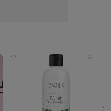
dacji sebum oraz działa rozjaśniająco,
rądzikowe.
 poprawia wygląd skóry skłonnej do
szając zmiany zapalne.
 skóry na retinol, przyspieszając jej
u. W przypadku pierwszej styczności z
p Emulsyjnego serum z 0,3% czystego