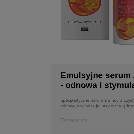
Emulsyjne serum z
- odnowa i stymul
Specjalistyczne serum na noc z czys
odnowy, wygładza ją, przywraca jędrno
Działanie:
Napięta i widocznie poprawiona str