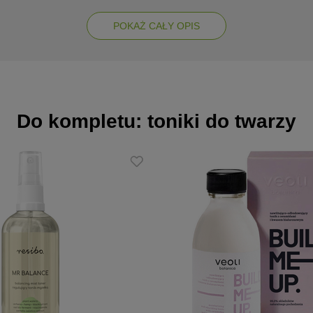
ntezę kwasu hialuronowego w skórze, dzięki czemu poprawia jej jędrnoś
POKAŻ CAŁY OPIS
alną mikroflorę skóry, przywracając równowagę mikrobiomu, czyli jej
iska zewnętrznego.
nia naturalnego
Do kompletu: toniki do twarzy
 dzień, jak i na noc.
egano
tencja
tnie wmasować. Pozostawić do wchłonięcia.