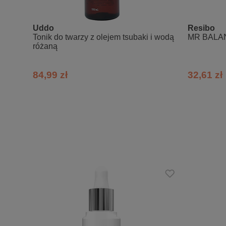
Skład INCI
Uddo
Resibo
Aqua, Niacinamide, Coco-Caprylate/Ca
Tonik do twarzy z olejem tsubaki i wodą
MR BALANC
Vulgare Flower/Leaf/Stem Water, Hydr
różaną
Rhamnose, Glucose, Glucuronic Acid, 
Benzyl Alcohol, Sodium Benzoate, Pot
84,99 zł
32,61 zł