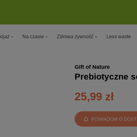
ijaż
Na czasie
Zdrowa żywność
Less waste
Gift of Nature
Prebiotyczne s
25,99 zł
POWIADOM O DOST