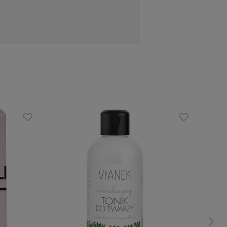
ć i napięcie.
 warstwy ochronnej w efekcie chroniąc