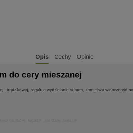
Opis
Cechy
Opinie
um do cery mieszanej
j i trądzikowej, reguluje wydzielanie sebum, zmniejsza widoczność p
jąco na skórę, łagodzi i koi stany zapalne
jsza nadmierną produkcję sebum, zwęża pory i rozjaśnia przebarwien