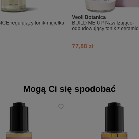
Veoli Botanica
prate, Propanediol, Caprylic/Capric/ Succinic Triglyceride, Glycerin
E regulujący tonik-mgiełka
BUILD ME UP Nawilżająco-
olyzed Jojoba Esters, Maltooligosyl Glucoside, Hydrogenated Starch
odbudowujący tonik z cerami
Sclerotium Gum, Xanthan Gum, Silica, Lactic Acid, Citric Acid, Par
assium Sorbate
77,88 zł
Mogą Ci się spodobać