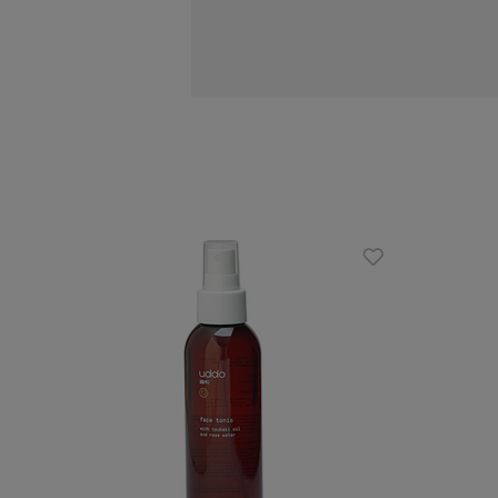
wpływa na produkcję kolagenu i sy
serum korzystnie wpływa na natur
przed szkodliwym wpływem środow
Zalety
zawiera 93% składników pochodze
serum możesz stosować zarówno na
składnik wiodący: niacynamid i or
przyjemna wodno-kremowa konsys
lekkie i wydajne
odpowiedni dla wegan
certyfikat Cruelty Free
Sposób użycia
Nałożyć na oczyszczoną twarz i delika