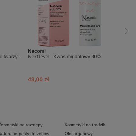
Nacomi
Nacom
o twarzy -
Next level - Kwas migdałowy 30%
Next l
naczyn
witami
43,00 zł
32,00
Kosmetyki na rozstępy
Kosmetyki na trądzik
Naturalne pasty do zębów
Olej arganowy