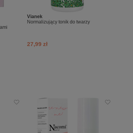
Vianek
Equili
, Glyceryl Stearate Citrate, Origanum
Normalizujący tonik do twarzy
Aloeso
 Hydrolysate, Lysolecithin, Pullulan,
dami
fum, Tetrasodium Glutamate Diacetate,
27,99 zł
19,99