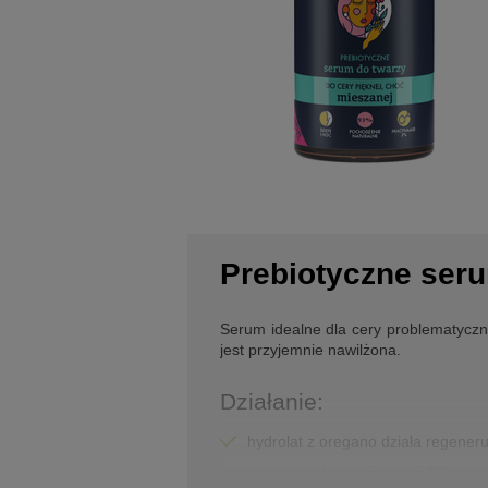
Prebiotyczne ser
Serum idealne dla cery problematyczne
jest przyjemnie nawilżona.
Działanie:
hydrolat z oregano działa regeneru
niacynamid w stężeniu aż 5% zmnie