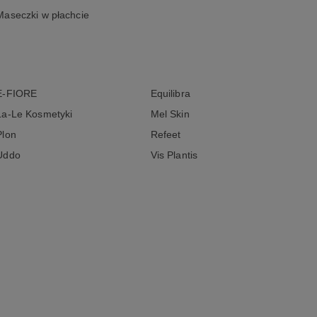
Maseczki w płachcie
E-FIORE
Equilibra
La-Le Kosmetyki
Mel Skin
Plon
Refeet
Uddo
Vis Plantis