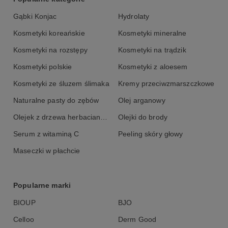
Gąbki Konjac
Hydrolaty
Kosmetyki koreańskie
Kosmetyki mineralne
Kosmetyki na rozstępy
Kosmetyki na trądzik
Kosmetyki polskie
Kosmetyki z aloesem
Kosmetyki ze śluzem ślimaka
Kremy przeciwzmarszczkowe
Naturalne pasty do zębów
Olej arganowy
Olejek z drzewa herbacianego
Olejki do brody
Serum z witaminą C
Peeling skóry głowy
Maseczki w płachcie
Popularne marki
BIOUP
BJO
Celloo
Derm Good