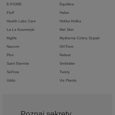
E-FIORE
Equilibra
Fluff
Halier
Health Labs Care
Holika Holika
La-Le Kosmetyki
Mel Skin
Mglife
Mydlarnia Cztery Szpaki
Nacomi
Oh!Tomi
Plon
Refeet
Saint Eternite
Smilebite
SoFlow
Twisty
Uddo
Vis Plantis
Poznaj sekrety