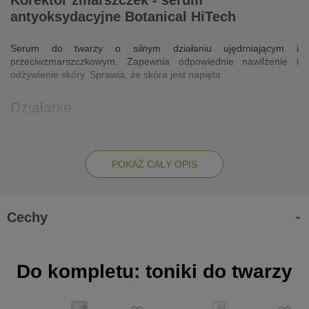
Korektor zmarszczek - serum
antyoksydacyjne Botanical HiTech
Serum do twarzy o silnym działaniu ujędrniającym i
przeciwzmarszczkowym. Zapewnia odpowiednie nawilżenie i
odżywienie skóry. Sprawia, że skóra jest napięta.
Działanie
taksyfolina jest to naturalny, czysty antyoksydant, który
zwalcza wolne rodniki, liftinguje, wygładza zmarszczki, napina
skórę
POKAŻ CAŁY OPIS
witamina C i resweratrol tworzą silny, antyoksydacyjny
kompleks.
wspomaga procesy przeciwstarzeniowe
Cechy
aloes silnie nawilża, a oleje pochodzenia naturalnego
regenerują i odżywiają skórę
skóra odzyskuje swój młodszy wygląd
Do kompletu: toniki do twarzy
Zalety