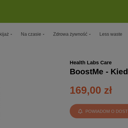
ijaż
Na czasie
Zdrowa żywność
Less waste
Health Labs Care
BoostMe - Kied
169,00 zł
POWIADOM O DOST