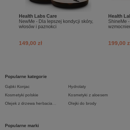
Skład:
Taurynian magnezu (magnez), N‑acety
Health Labs Care
Health La
ekstrakt z korzenia żeń-szenia sybery
NewMe - Dla lepszej kondycji skóry,
ShineMe -
kwasu nikotynowego (niacyna), substan
włosów i paznokci
wzmocnie
foliowy), metylokobalamina (witamina 
149,00 zł
199,00 z
Środki ostrożności:
Nie stosować w przypadku nadwrażliwoś
Kobiety w ciąży i matki karmiące stos
Popularne kategorie
Gąbki Konjac
Hydrolaty
Kosmetyki polskie
Kosmetyki z aloesem
Olejek z drzewa herbacianego
Olejki do brody
Popularne marki