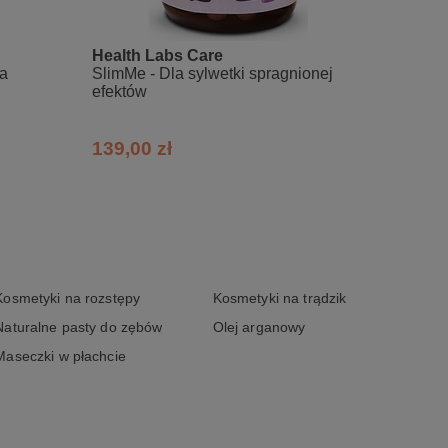
oceluloza, alfosceran choliny, suchy
Health Labs Care
Healt
sól sodowa monofosforanu urydyny, amid
ka
SlimMe - Dla sylwetki spragnionej
Protec
amina B6), L‑metylofolian wapnia (kwas
efektów
potrze
139,00 zł
133,2
Kosmetyki na rozstępy
Kosmetyki na trądzik
Naturalne pasty do zębów
Olej arganowy
Maseczki w płachcie