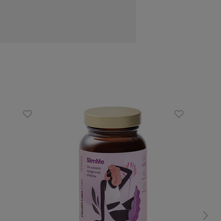
działanie tarczycy,
wia zdolności poznawcze, w tym pamięć,
est ważny dla funkcjonowania organizmu