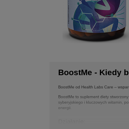
BoostMe - Kiedy br
BoostMe od Health Labs Care – wsparci
BoostMe to suplement diety stworzony 
syberyjskiego i kluczowych witamin, p
energii.
Działanie: