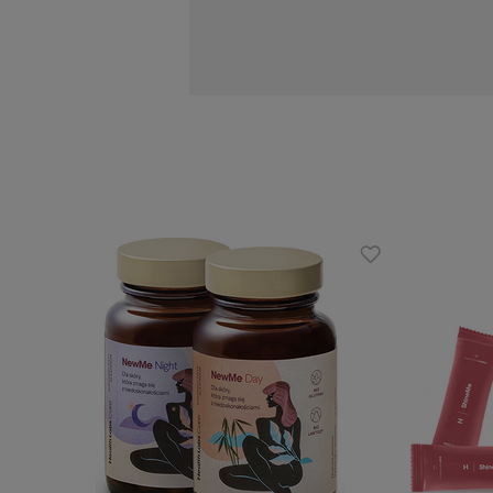
NALT (acetylowana forma tyrozyny)
żeń-szeń syberyjski (Eleuthero): a
witaminy z grupy B: kluczowe dla 
Zalety:
kompleksowe wsparcie dla mózgu: 
zawiera najważniejsze witaminy i 
praktyczne opakowanie zawierające
idealny dla osób o intensywnym try
Zalecana dzienna porcja:
2 razy dziennie po 2 kapsułki, w pierw
Nie należy przekraczać zalecanej dzie
człowieka. Suplement diety nie może b
Opakowanie zawiera 120 kapsułek na 3