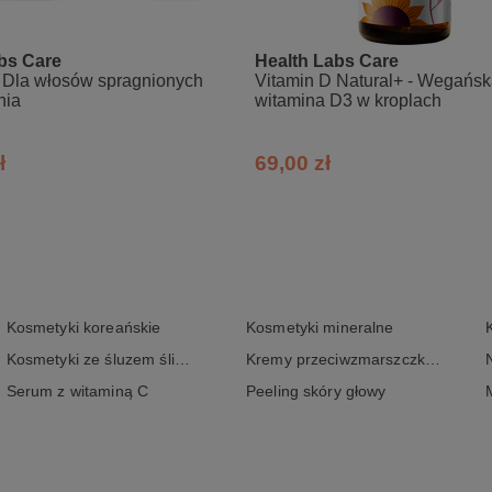
lo‑L-tyrozyna (NALT), substancja glazurująca: hydroksypropylometyl
bs Care
Health Labs Care
jskiego (Acanthopanax senticosus) DER 4:1, pikolinian cynku (cynk), 
 Dla włosów spragnionych
Vitamin D Natural+ - Wegańs
cja przeciwzbrylająca: dwutlenek krzemu, pirydoksalo‑5-fosforan (wit
nia
witamina D3 w kroplach
B12).
ł
69,00 zł
ci na którykolwiek ze składników.
owanie preparatu powinny skonsultować z lekarzem.
Kosmetyki koreańskie
Kosmetyki mineralne
Kosmetyki ze śluzem ślimaka
Kremy przeciwzmarszczkowe
Serum z witaminą C
Peeling skóry głowy