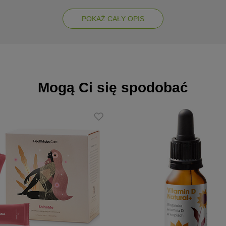
: wspiera funkcje poznawcze, poprawia tolerancję na stres i wspomaga 
POKAŻ CAŁY OPIS
daptogen o działaniu neuroprotekcyjnym, zwiększa siły witalne i popra
prawidłowego działania mózgu, wspierają syntezę neuroprzekaźników.
od koncentracji po zdolności poznawcze,
Mogą Ci się spodobać
składniki mineralne dla optymalnej pracy układu nerwowego,
 120 kapsułek, wystarczające na miesiąc regularnej suplementacji,
bie życia, poszukujących naturalnego wsparcia dla mózgu i energii.
szej połowie dnia
nnej porcji. Zrównoważony sposób żywienia i prawidłowy tryb życia j
yć stosowany jako substytut (zamiennik) zróżnicowanej diety.
0 dni stosowania.