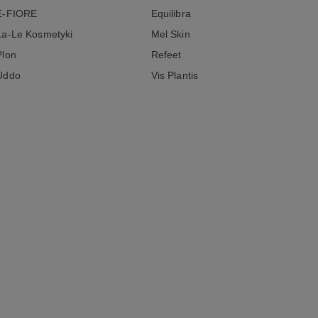
E-FIORE
Equilibra
La-Le Kosmetyki
Mel Skin
Plon
Refeet
Uddo
Vis Plantis