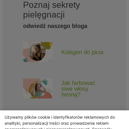
Poznaj sekrety
pielęgnacji
odwiedź naszego bloga
Kolagen do picia
Jak farbować
siwe włosy
henną?
Używamy plików cookie i identyfikatorów reklamowych do
analityki, personalizacji treści oraz prowadzenia reklam