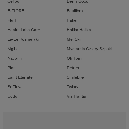
Celloo
Derm Good
E-FIORE
Equilibra
Fluff
Halier
Health Labs Care
Holika Holika
La-Le Kosmetyki
Mel Skin
Mglife
Mydlarnia Cztery Szpaki
Nacomi
Oh!Tomi
Plon
Refeet
Saint Eternite
Smilebite
SoFlow
Twisty
Uddo
Vis Plantis