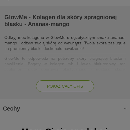
GlowMe - Kolagen dla skóry spragnionej
blasku - Ananas-mango
Odkryj moc kolagenu w GlowMe o egzotycznym smaku ananas-
mango i odżyw swoją skórę od wewnątrz. Twoja skóra zasługuje
na promienny blask i doskonałe nawilżenie!
GlowMe to odpowiedź na potrzeby skóry pragnącej blasku i
nawilżenia. Bogaty w kolagen rybi i kwas hialuronowy, ten
suplement diety poprawia elastyczność i gęstość skóry.
Ekskluzywna formuła z dodatkiem OPC z pestek winogron,
doskonała dla skóry dojrzałej. Saszetka pełna zdrowia dla Twojej
skóry w wygodnej formie.
POKAŻ CAŁY OPIS
Działanie:
Cechy
hydrolizowany kolagen rybi: buduje struktury skóry, zwiększa
jej elastyczność,
kwas hialuronowy: intensywnie nawilża i wiąże cząsteczki
wody, czyniąc skórę jędrniejszą,