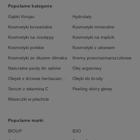
zrównoważonej diety, a nie jako jej zamiennik. Idealny dla
Popularne kategorie
dorosłych dbających o zdrowie swojej skóry.
Gąbki Konjac
Hydrolaty
Składniki:
Kosmetyki koreańskie
Kosmetyki mineralne
Kolagen z ryb dorszowatych, substancja słodząca: ksylitol, kwas
Kosmetyki na rozstępy
Kosmetyki na trądzik
L‑askorbinowy (witamina C), naturalny aromat mango, naturalny
Kosmetyki polskie
Kosmetyki z aloesem
aromat ananasowy, regulator kwasowości: kwas cytrynowy,
ekstrakt z nasion winorośli właściwej (Vitis vinifera L.)
Kosmetyki ze śluzem ślimaka
Kremy przeciwzmarszczkowe
standaryzowany na 95 % oligoproantocyjanidyn DER 15:1,
mieszanina tokotrienolu i tokoferolu - EVNolMax™️ (witamina E),
Naturalne pasty do zębów
Olej arganowy
hialuronian sodu, substancja przeciwzbrylająca: dwutlenek
krzemu, octan retinylu (witamina A).
Olejek z drzewa herbacianego
Olejki do brody
Serum z witaminą C
Peeling skóry głowy
Maseczki w płachcie
Popularne marki
BIOUP
BJO