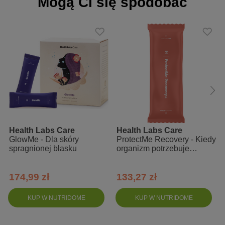
Mogą Ci się spodobać
OPC z ekstraktu z pestek winogron: znane z właściwości anti-
aging, wspiera zdrowy wygląd skóry.
Zalety:
egzotyczny smak: zachwycające połączenie ananas-mango,
wygodne saszetki: idealne na każdy dzień, wszędzie tam
gdzie jesteś,
wysoka wchłanialność: dzięki niskiej masie cząsteczkowej
kolagenu,
kompleksowe działanie: zawiera aż 5 g kolagenu w jednej
Health Labs Care
Health Labs Care
saszetce,
GlowMe - Dla skóry
ProtectMe Recovery - Kiedy
spragnionej blasku
organizm potrzebuje
naturalne składniki: formuła oparta na składnikach
wsparcia
pochodzenia naturalnego.
174,99 zł
133,27 zł
Sposób użycia:
KUP W NUTRIDOME
KUP W NUTRIDOME
Rozpuść zawartość jednej saszetki (11g) w szklance letniej wody i
spożywaj codziennie. Pamiętaj, by nie przekraczać zalecanej
dziennej dawki i stosować suplement jako dodatek do