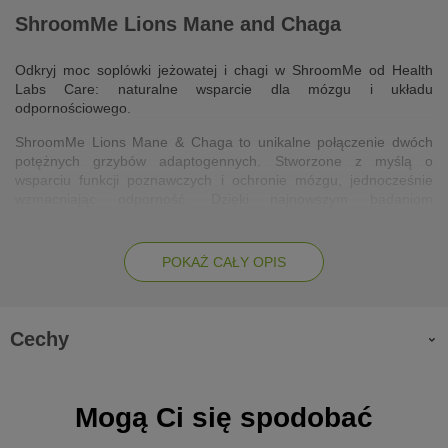
ShroomMe Lions Mane and Chaga
Odkryj moc soplówki jeżowatej i chagi w ShroomMe od Health
Labs Care: naturalne wsparcie dla mózgu i układu
odpornościowego.
ShroomMe Lions Mane & Chaga to unikalne połączenie dwóch
potężnych grzybów adaptogennych. Stworzone z myślą o
wsparciu funkcji poznawczych i ochronie mózgu, jednocześnie
wzmacniając odporność. Dzięki najnowszym badaniom
naukowym, suplement ten wskazuje na korzyści zarówno dla
umysłu, jak i dla całego organizmu.
POKAŻ CAŁY OPIS
Działanie:
soplówka jeżowata (Lion’s Mane): posiada silne właściwości
Cechy
neuroprotekcyjne, wspiera koncentrację i wyostrza umysł,
zwiększa stężenie czynnika wzrostu nerwów, wpływając
pozytywnie na funkcje poznawcze i nastrój,
chaga działa antyoksydacyjnie, chroniąc neurony przed
Mogą Ci się spodobać
uszkodzeniem, jest źródłem prozdrowotnych związków,
wzmacniających odporność,