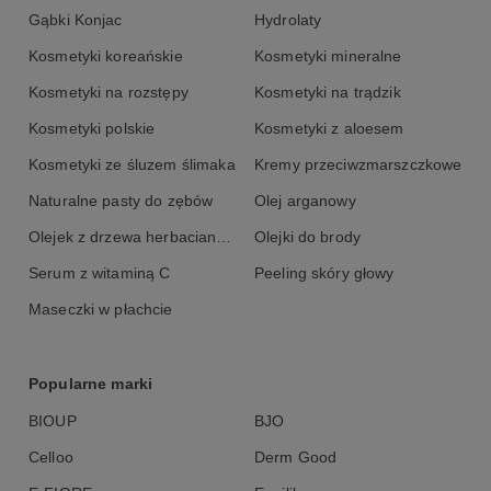
Nie należy przekraczać zalecanej dziennej porcji. Zrównoważony
sposób żywienia i prawidłowy tryb życia jest ważny dla
Gąbki Konjac
Hydrolaty
funkcjonowania organizmu człowieka. Suplement diety nie może
Kosmetyki koreańskie
Kosmetyki mineralne
być stosowany jako substytut (zamiennik) zróżnicowanej diety.
Kosmetyki na rozstępy
Kosmetyki na trądzik
Opakowanie zawiera 90 miarek.
Kosmetyki polskie
Kosmetyki z aloesem
Skład:
Kosmetyki ze śluzem ślimaka
Kremy przeciwzmarszczkowe
Suchy ekstrakt z owocników soplówki jeżowatej (Hericium
Naturalne pasty do zębów
Olej arganowy
erinaceus (Bull.) Pers.) DER 15:1, suchy ekstrakt z błyskoporka
podkorowego (Inonotus obliquus (Ach. ex Pers.) Pilát )
Olejek z drzewa herbacianego
Olejki do brody
zawierający 40% polisacharydów DER 15:1, substancja
Serum z witaminą C
Peeling skóry głowy
przeciwzbrylająca: dwutlenek krzemu.
Maseczki w płachcie
Środki ostrożności:
Nie stosować w przypadku nadwrażliwości na którykolwiek ze
Popularne marki
składników.
BIOUP
BJO
Kobiety w ciąży i matki karmiące stosowanie preparatu powinny
skonsultować z lekarzem.
Celloo
Derm Good