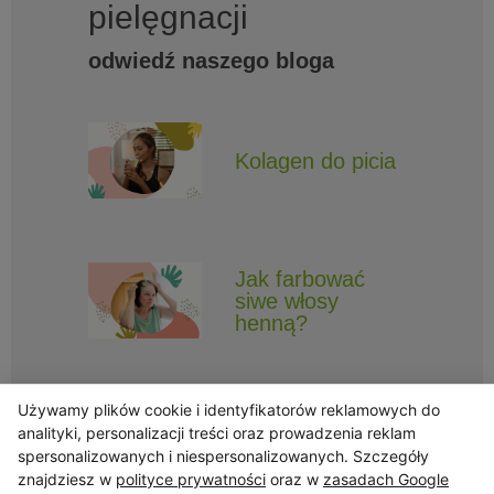
pielęgnacji
odwiedź naszego bloga
Kolagen do picia
Jak farbować
siwe włosy
henną?
Używamy plików cookie i identyfikatorów reklamowych do
analityki, personalizacji treści oraz prowadzenia reklam
spersonalizowanych i niespersonalizowanych. Szczegóły
znajdziesz w
polityce prywatności
oraz w
zasadach Google
Obserwuj Triny, by nie ominęły Cię najlepsze promocje i informacje