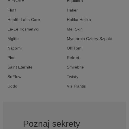
E-FIORE
Equilibra
Fluff
Halier
Health Labs Care
Holika Holika
La-Le Kosmetyki
Mel Skin
Mglife
Mydlarnia Cztery Szpaki
Nacomi
Oh!Tomi
Plon
Refeet
Saint Eternite
Smilebite
SoFlow
Twisty
Uddo
Vis Plantis
Poznaj sekrety