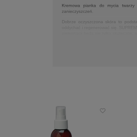
Kremowa pianka do mycia twarzy 
zanieczyszczeń.
Dobrze oczyszczona skóra to podst
oddychać i regenerować się. SUPREMEL
pielęgnacji będą nie tylko skuteczne,
czynnych i dodatkowych składników pi
Działanie:
GLIKO-LIPIDY to biodegradowalny s
skóry wszelkiego rodzaju zanieczy
FERMENTOWANA WODA RYŻOWA wspie
D-PANTHENOL silnie łagodzi, koi, a
HYDROFILOWA OLIWA Z OLIWEK wpływ
Zalety:
zawiera łagodne substancje myjące
nawilżającą Hydrofilową oliwę z oli