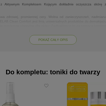
z Aktywnym Kompleksem Kojącym dokładnie oczyszcza skórę z p
awa zdrowej, promiennej cery. Wolna od zanieczyszczeń, nadmiar
AB Clean Comfort jest linią uniwersalnych produktów do demakijażu i
 ale przyjemne i łagodne dla skóry. Zadbaliśmy o to za pomocą komfor
elęgnacyjnych.
POKAŻ CAŁY OPIS
kładnik myjący powstający dzięki procesowi biofermentacji cukrów. J
szczeń, a przy tym łagodny – nie powoduje podrażnień ani przesuszeni
ra regenerację skóry, zawiera aminokwasy, witaminy i minerały.
 także nawilża i zmiękcza skórę.
Do kompletu: toniki do twarzy
a na nawilżenie, chroni przed utratą wilgoci, zmiękcza, łagodzi.
 (m.in. Gliko-lipidy) oraz dodatkowe składniki pielęgnacyjne, w tym 
wek,