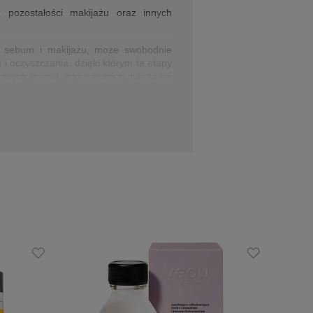
ozostałości makijażu oraz innych
u sebum i makijażu, może swobodnie
 oczyszczania, dzięki którym te etapy
towych formuł, odpowiednich substancji
est niezwykle skuteczny w usuwaniu ze
a.
łagodzący D-panthenol, Wodę ryżową czy