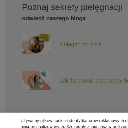
Poznaj sekrety pielęgnacji
odwiedź naszego bloga
Kolagen do picia
Jak farbować siwe włosy 
Używamy plików cookie i identyfikatorów reklamowych do 
Obserwuj Triny, by nie ominęły Cię najlepsze
niespersonalizowanych. Szczegóły znajdziesz w
polityc