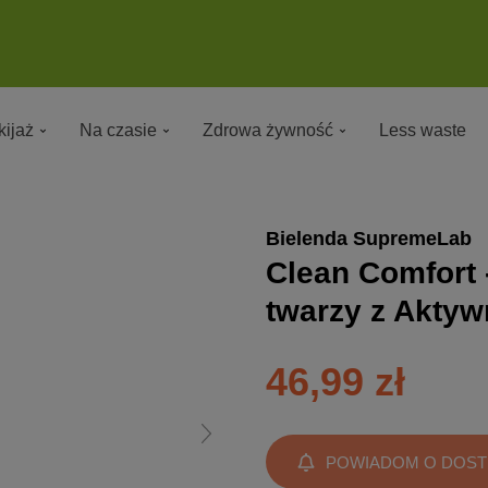
ijaż
Na czasie
Zdrowa żywność
Less waste
Bielenda SupremeLab
Clean Comfort
twarzy z Akt
46,99 zł
POWIADOM O DOST