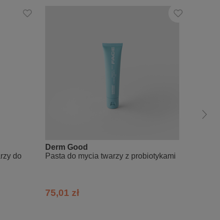
Derm Good
BJO
rzy do
Pasta do mycia twarzy z probiotykami
Odświe
z ekst
morski
75,01 zł
36,00