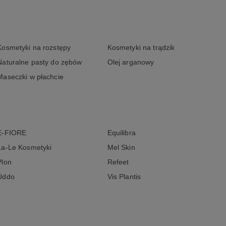
Kosmetyki na rozstępy
Kosmetyki na trądzik
Naturalne pasty do zębów
Olej arganowy
Maseczki w płachcie
E-FIORE
Equilibra
La-Le Kosmetyki
Mel Skin
Plon
Refeet
Uddo
Vis Plantis