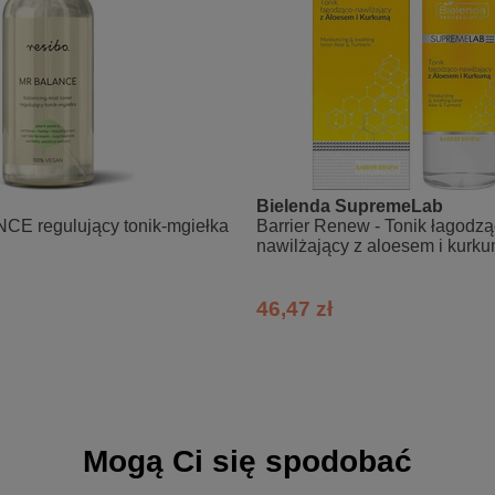
ładką, miękką i przyjemną w dotyku,
atnie rozmasuj kolistymi ruchami. Spłucz dokładnie letnią wodą.
Bielenda SupremeLab
E regulujący tonik-mgiełka
Barrier Renew - Tonik łagodzą
nawilżający z aloesem i kurk
, Glycerin, Glycolipids, Olive Oil Glycereth-8 Esters, Disodiu
 Panthenol, Polyglyceryl-6 Caprylate, Sodium Cocoyl Alaninate, La
lhexylglycerin, Sodium Benzoate, Benzyl Alcohol, Phenoxyethanol, Pa
46,47 zł
Mogą Ci się spodobać