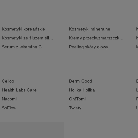
Kosmetyki koreańskie
Kosmetyki mineralne
Kosmetyki ze śluzem ślimaka
Kremy przeciwzmarszczkowe
Serum z witaminą C
Peeling skóry głowy
Celloo
Derm Good
Health Labs Care
Holika Holika
Nacomi
Oh!Tomi
SoFlow
Twisty