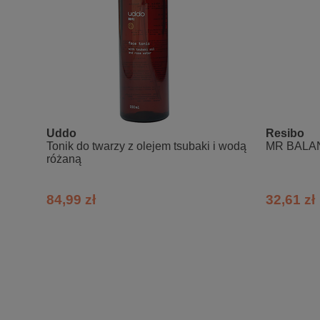
do każdego rodzaju skóry,
nie wysusza skóry, pozostawia ją g
do stosowania rano i wieczorem.
Sposób użycia:
Nałóż produkt na zwilżoną skórę, delik
Uddo
Resibo
Skład INCI:
Tonik do twarzy z olejem tsubaki i wodą
MR BALANC
różaną
Aqua (Water), Betaine, Propanediol
Saccharomyces/Rice Ferment Filtrate,
Pentylene Glycol, Disodium EDTA, Ethy
84,99 zł
32,61 zł