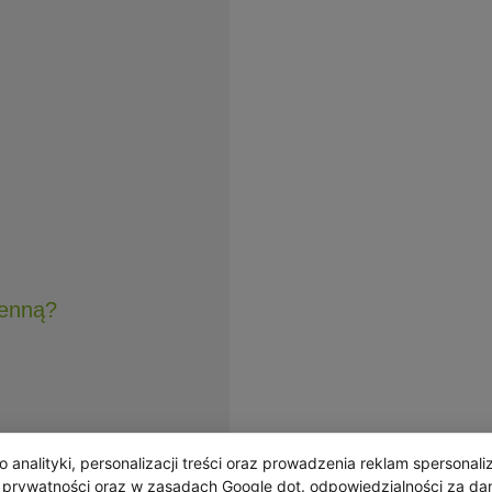
henną?
analityki, personalizacji treści oraz prowadzenia reklam spersonal
 promocje i informacje o nowościach.
e prywatności
oraz w
zasadach Google dot. odpowiedzialności za da