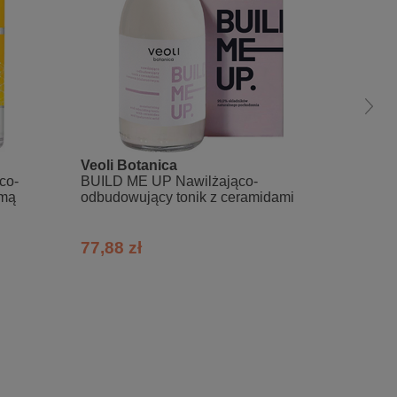
Veoli Botanica
Viane
co-
BUILD ME UP Nawilżająco-
Normal
umą
odbudowujący tonik z ceramidami
m Cocoyl Glutamate, Coco-Glucoside,
ctobionic Acid, Proline, Lactic Acid,
rfum (Fragrance).
77,88 zł
27,99