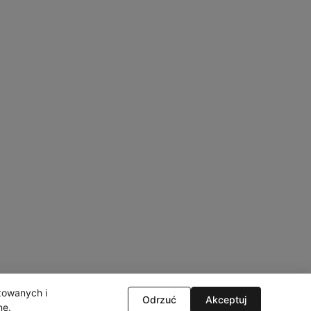
izowanych i
Odrzuć
Akceptuj
ne
.