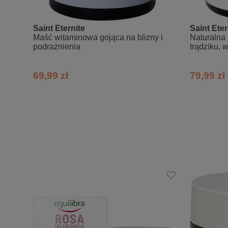
Lecithin, Citrus Aurantium Amara (Bitt
Seed Oil, Benzyl Alcohol, Salicylic Ac
Citrus Junos Fruit Extract, Passiflora
Saint Eternite
Saint Eter
Seed Extract, Parfum.
Maść witaminowa gojąca na blizny i
Naturalna 
podrażnienia
trądziku, 
69,99 zł
79,99 zł