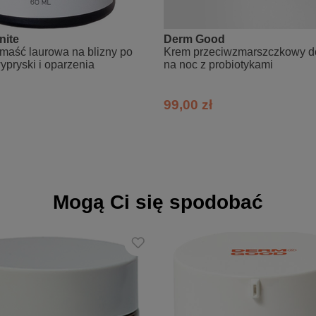
er Orange) Flower Water & Caprylyl Glycol & Glycerin, Squalane, Dunal
id, Sorbic Acid, Sorbitol, Panthenol, Glucose, Trilaureth-4-Phosphate, C
 Edulis Fruit Extract, Cetyl Alcohol, Hydrolyzed Caesalpinia Spinosa 
nite
Derm Good
maść laurowa na blizny po
Krem przeciwzmarszczkowy do
wypryski i oparzenia
na noc z probiotykami
99,00 zł
Mogą Ci się spodobać