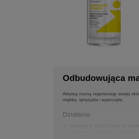
Odbudowująca ma
Aktywuj nocną regenerację swojej skór
miękka, sprężysta i wypoczęta.
Działanie
ceramidy z cytryny Yuzu to źródł
elastyczność i gładkość naskórka