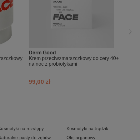
Derm Good
Derm 
rszczkowy
Krem przeciwzmarszczkowy do cery 40+
Przeci
na noc z probiotykami
probio
99,00 zł
59,00
Kosmetyki na rozstępy
Kosmetyki na trądzik
Naturalne pasty do zębów
Olej arganowy