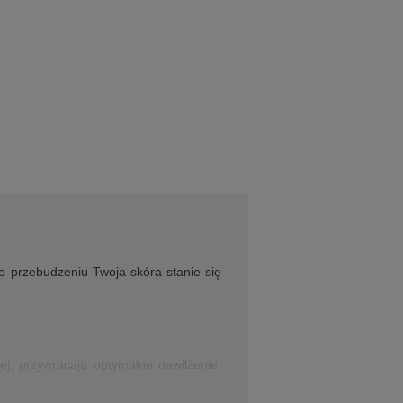
po przebudzeniu Twoja skóra stanie się
ej, przywracają optymalne nawilżenie,