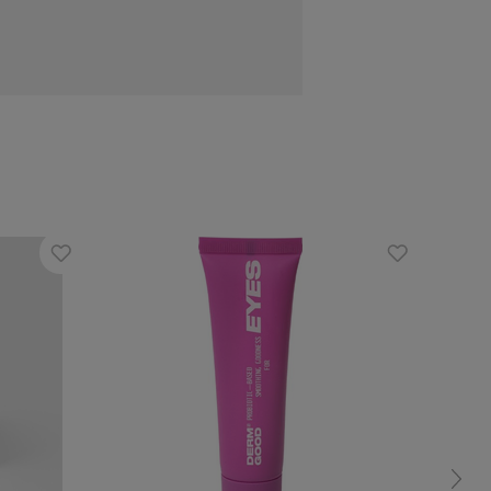
ewnętrznych, zmniejszają utratę wody,
ktem z marakui wpłynie korzystnie na
 noc. Po przebudzeniu oczyść skórę z
eth 20, Sodium Acrylates Copolymer &