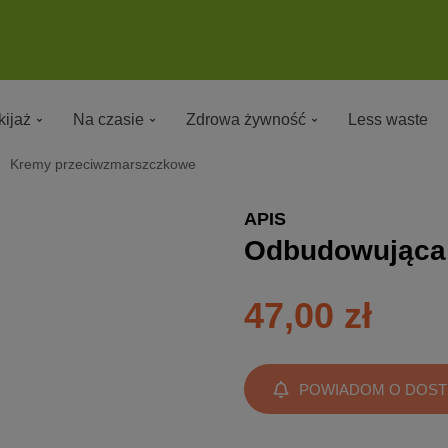
ijaż
Na czasie
Zdrowa żywność
Less waste
Kremy przeciwzmarszczkowe
APIS
Odbudowująca
47,00 zł
POWIADOM O DOST