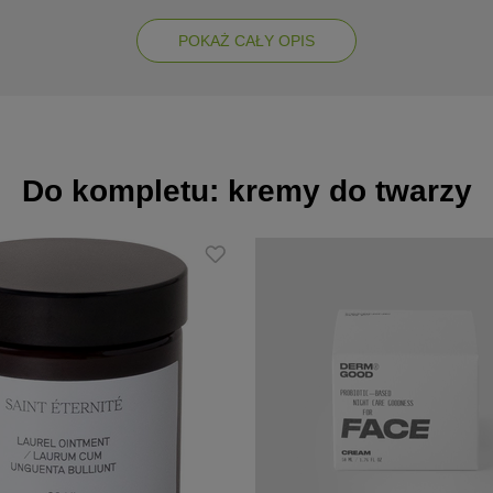
i elastyczność naskórka, chronią skórę przed działaniem czynników z
 rogowej. Działają przeciwzmarszkowo i nawilżająco
POKAŻ CAŁY OPIS
iniowym, masłem shea, karotenem, organiczną wodą neroli i ekstra
sprężysta i wypoczęta
Do kompletu: kremy do twarzy
, szarej, zmęczonej i wrażliwej
ski całonocnej
arzy, szyi i dekoltu wykonując delikatny masaż i pozostaw na całą
czy krem na dzień
z tej samej linii.
tyrospermum Parkii Butter, Propanediol, Cetearyl Alcohol & Cetear