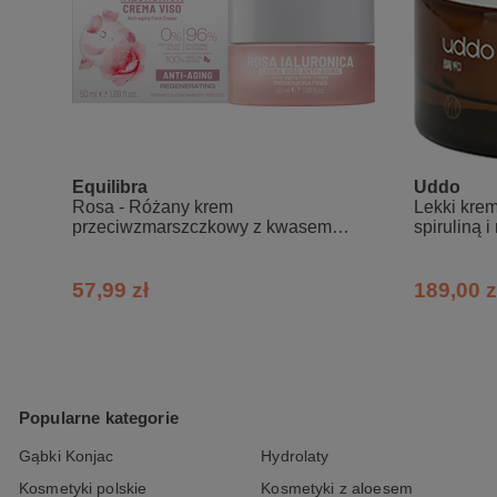
Equilibra
Uddo
Rosa - Różany krem
Lekki krem
przeciwzmarszczkowy z kwasem
spiruliną 
hialuronowym
każdego t
57,99 zł
189,00 z
Popularne kategorie
Gąbki Konjac
Hydrolaty
Kosmetyki polskie
Kosmetyki z aloesem