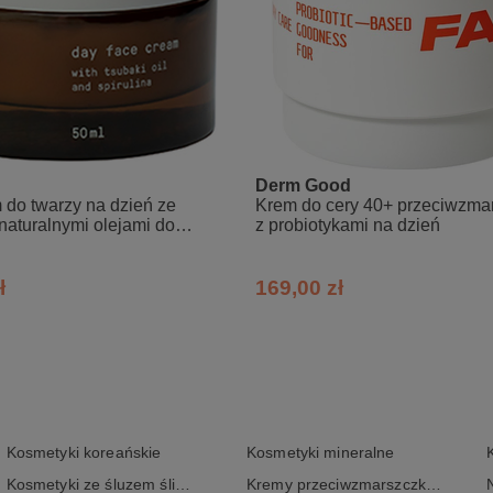
Derm Good
 do twarzy na dzień ze
Krem do cery 40+ przeciwzma
i naturalnymi olejami do
z probiotykami na dzień
ypu cery
ł
169,00 zł
Kosmetyki koreańskie
Kosmetyki mineralne
Kosmetyki ze śluzem ślimaka
Kremy przeciwzmarszczkowe