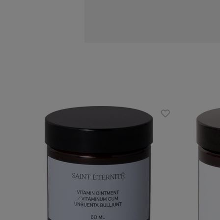
ceramidy 6 wpływają na spójność 
regulując jej zawartośc w warstwie
maska wzmocniona olejem brzoskw
intensywną, nocną regenerację
Twoja cera rano będzie widocznie 
Zalety
produkt odpowiedni dla cery suchej
treściwa konsystencja w formie ma
wygodna aplikacja
Sposób użycia
Nałóż maskę na oczyszczoną skórę tw
pozostałości produktu i zastosuj
odżyw
Skład INCI
Aqua, Prunus Persica Kernel Oil, Bu