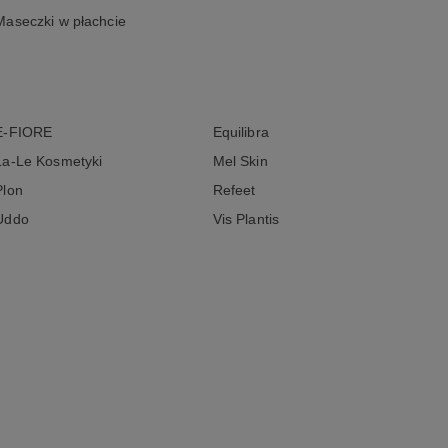
Maseczki w płachcie
E-FIORE
Equilibra
La-Le Kosmetyki
Mel Skin
Plon
Refeet
Uddo
Vis Plantis