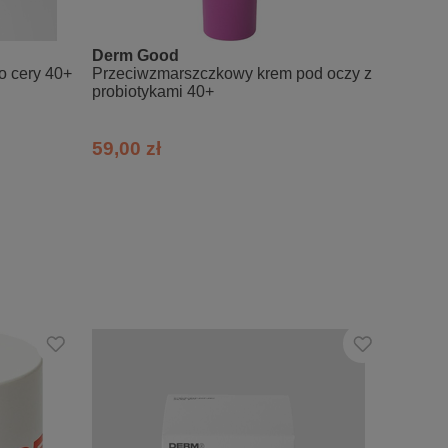
iella Salina Extract, Helianthus Annuus
arnitine, Ceramide 6, Butylene Glycol &
Gum, Tocopherol, Glycine Soja (Soybean)
Derm Good
Saint 
 cery 40+
Przeciwzmarszczkowy krem pod oczy z
Maść n
probiotykami 40+
zaczer
59,00 zł
29,99