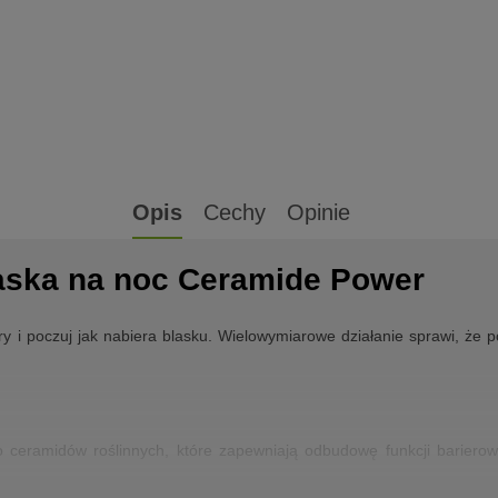
Opis
Cechy
Opinie
ska na noc Ceramide Power
y i poczuj jak nabiera blasku. Wielowymiarowe działanie sprawi, że 
o ceramidów roślinnych, które zapewniają odbudowę funkcji barierow