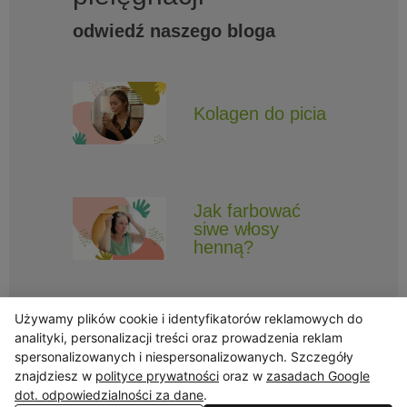
odwiedź naszego bloga
Kolagen do picia
Jak farbować
siwe włosy
henną?
Używamy plików cookie i identyfikatorów reklamowych do
analityki, personalizacji treści oraz prowadzenia reklam
spersonalizowanych i niespersonalizowanych. Szczegóły
znajdziesz w
polityce prywatności
oraz w
zasadach Google
Obserwuj Triny, by nie ominęły Cię najlepsze promocje i informacje
o nowościach.
dot. odpowiedzialności za dane
.