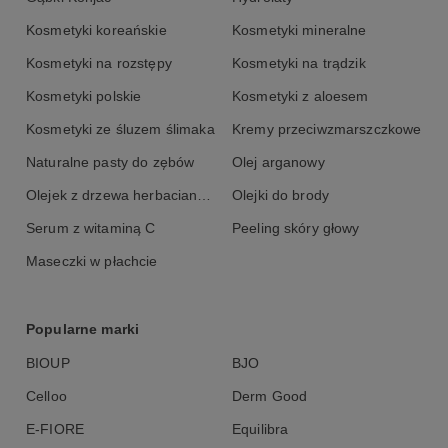
Kosmetyki koreańskie
Kosmetyki mineralne
Kosmetyki na rozstępy
Kosmetyki na trądzik
Kosmetyki polskie
Kosmetyki z aloesem
Kosmetyki ze śluzem ślimaka
Kremy przeciwzmarszczkowe
Naturalne pasty do zębów
Olej arganowy
Olejek z drzewa herbacianego
Olejki do brody
Serum z witaminą C
Peeling skóry głowy
Maseczki w płachcie
Popularne marki
BIOUP
BJO
Celloo
Derm Good
E-FIORE
Equilibra