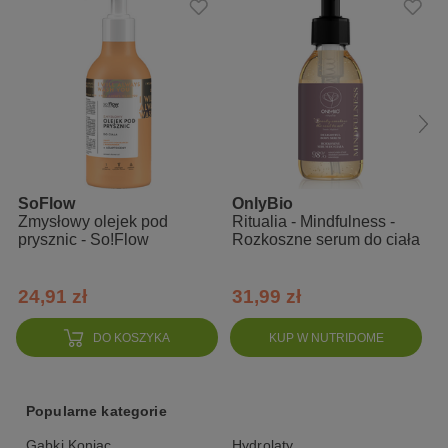
SoFlow
OnlyBio
Zmysłowy olejek pod
Ritualia - Mindfulness -
prysznic - So!Flow
Rozkoszne serum do ciała
24,91 zł
31,99 zł
DO KOSZYKA
KUP W NUTRIDOME
Popularne kategorie
Gąbki Konjac
Hydrolaty