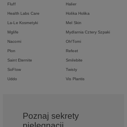
Fluff
Halier
Health Labs Care
Holika Holika
La-Le Kosmetyki
Mel Skin
Mglife
Mydlarnia Cztery Szpaki
Nacomi
Oh!Tomi
Plon
Refeet
Saint Eternite
Smilebite
SoFlow
Twisty
Uddo
Vis Plantis
Poznaj sekrety
pielęgnacji