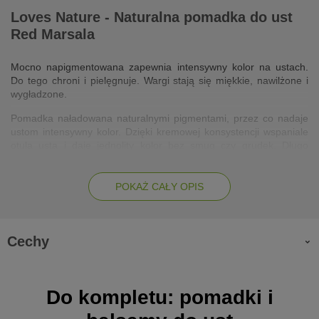
Loves Nature - Naturalna pomadka do ust
Red Marsala
Mocno napigmentowana zapewnia intensywny kolor na ustach.
Do tego chroni i pielęgnuje. Wargi stają się miękkie, nawilżone i
wygładzone.
Pomadka naładowana naturalnymi pigmentami, przez co nadaje
ustom intensywny kolor. Dzięki kremowej konsystencji wspaniale
otula usta i daje jednolity kolor bez smug czy grudek. Długo
utrzymuje się na wargach, w każdym momencie prezentuje się
pięknie i estetycznie.
POKAŻ CAŁY OPIS
Szminka nie tylko nadaje ustom wymarzonego i trwałego koloru,
ale też je efektywnie pielęgnuje. Zawiera masło shea o
właściwościach chroniących, odżywczych i uelastyczniający, olej z
jojoba, który zmiękcza, ujędrnia i odżywia, a także odmładzającą
Cechy
witaminę E, która hamuje procesy starzenia się skóry. Za sprawą
solom kwasu hialuronowego pomadka świetnie nawilża usta,
pozostawiając wrażenie miękkości i komfortu.
Do kompletu: pomadki i
Działanie: