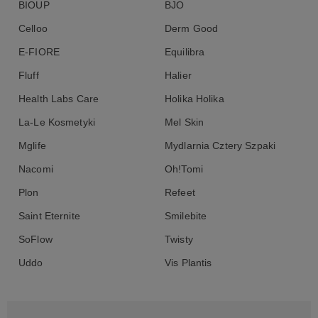
BIOUP
BJO
Celloo
Derm Good
E-FIORE
Equilibra
Fluff
Halier
Health Labs Care
Holika Holika
La-Le Kosmetyki
Mel Skin
Mglife
Mydlarnia Cztery Szpaki
Nacomi
Oh!Tomi
Plon
Refeet
Saint Eternite
Smilebite
SoFlow
Twisty
Uddo
Vis Plantis