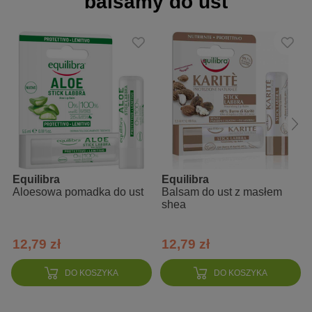
balsamy do ust
nadaje wargom intensywnego koloru
nawilża i zmiękcza
chroni przed działaniem czynników zewnętrznych
Zalety:
99% składników pochodzenia naturalnego
testowany na wrażliwej skórze, na zawartość niklu
bez syntetycznych środków utrwalających
mocno napigmentowany
Equilibra
Equilibra
Aloesowa pomadka do ust
Balsam do ust z masłem
eko przyjazny: opakowania wtórne FSC
shea
wyprodukowany we Włoszech
12,79 zł
12,79 zł
DO KOSZYKA
DO KOSZYKA