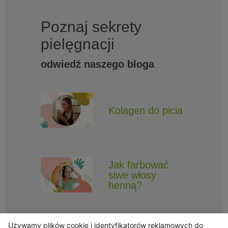
Poznaj sekrety
pielęgnacji
odwiedź naszego bloga
Kolagen do picia
Jak farbować
siwe włosy
henną?
Używamy plików cookie i identyfikatorów reklamowych do