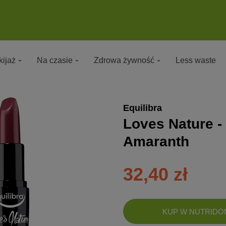
ijaż
Na czasie
Zdrowa żywność
Less waste
Equilibra
Loves Nature -
Amaranth
32,40 zł
DODANO!
KUP W NUTRIDO