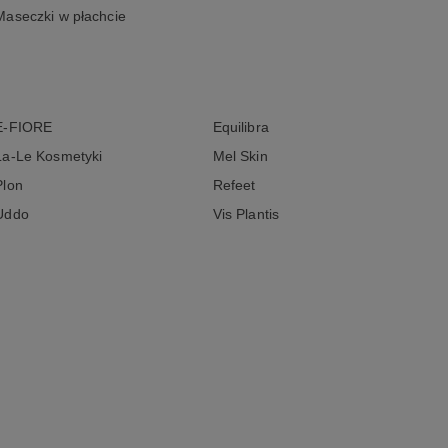
Maseczki w płachcie
E-FIORE
Equilibra
La-Le Kosmetyki
Mel Skin
Plon
Refeet
Uddo
Vis Plantis