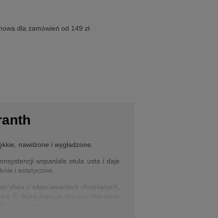
owa dla zamówień od 149 zł
ranth
ękkie, nawilżone i wygładzone.
systencji wspaniale otula usta i daje
nie i estetycznie.
sło shea o właściwościach chroniących,
minę E, która hamuje procesy starzenia
kkości i komfortu.