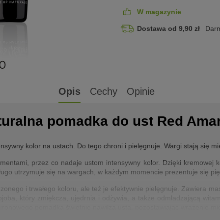
W magazynie
Dostawa od 9,90 zł
Darm
Opis
Cechy
Opinie
aturalna pomadka do ust Red Ama
wny kolor na ustach. Do tego chroni i pielęgnuje. Wargi stają się mi
ntami, przez co nadaje ustom intensywny kolor. Dzięki kremowej kon
Długo utrzymuje się na wargach, w każdym momencie prezentuje się pięk
onego i trwałego koloru, ale też je efektywnie pielęgnuje. Zawiera ma
 jojoba, który zmiękcza, ujędrnia i odżywia, a także odmładzającą wita
uronowego pomadka świetnie nawilża usta, pozostawiając wrażenie mię