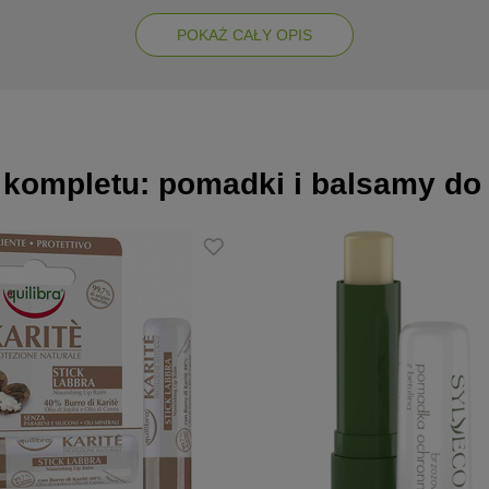
POKAŻ CAŁY OPIS
ru
w zewnętrznych
 kompletu: pomadki i balsamy do 
ralnego
zawartość niklu
ających
e FSC