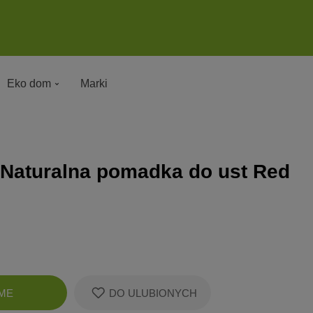
Eko dom
Marki
 Naturalna pomadka do ust Red
Zobacz
ME
DO ULUBIONYCH
koszyk