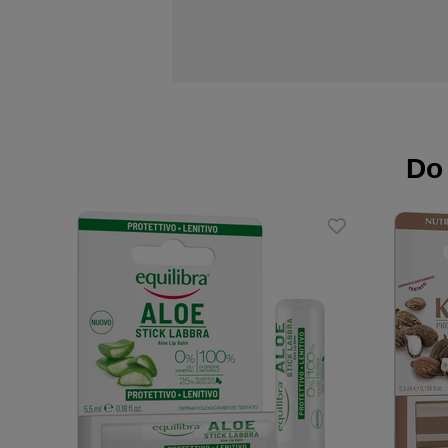
Działanie:
nadaje wargom intensywnego kolo
nawilża i zmiękcza
chroni przed działaniem czynnikó
Zalety:
Do
99% składników pochodzenia natu
testowany na wrażliwej skórze, na 
bez syntetycznych środków utrwal
mocno napigmentowany
eko przyjazny: opakowania wtórn
wyprodukowany we Włoszech