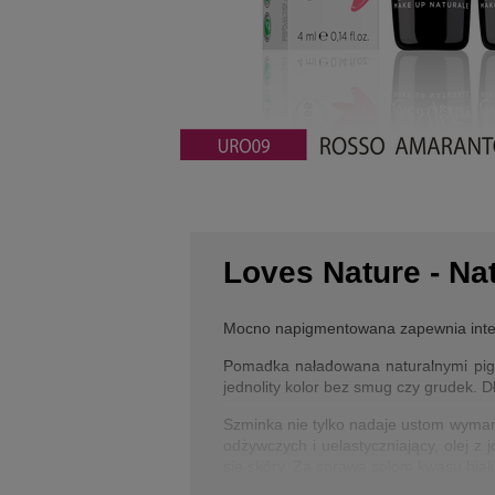
Loves Nature - N
Mocno napigmentowana zapewnia intensy
Pomadka naładowana naturalnymi pigme
jednolity kolor bez smug czy grudek. 
Szminka nie tylko nadaje ustom wymarz
odżywczych i uelastyczniający, olej z
się skóry. Za sprawą solom kwasu hial