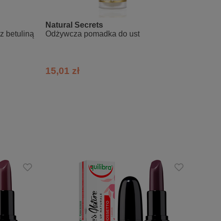
Natural Secrets
Fluff
 betuliną
Odżywcza pomadka do ust
Peeling
15,01 zł
20,28