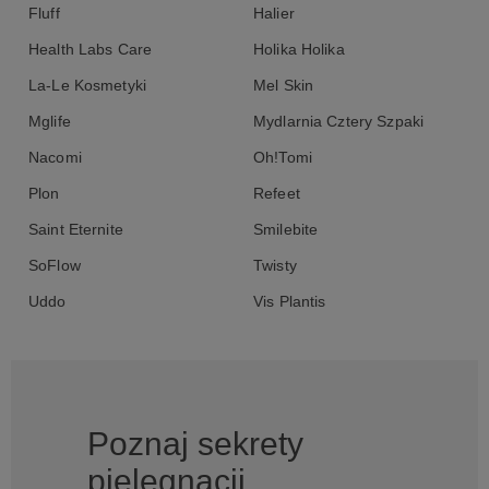
Fluff
Halier
Health Labs Care
Holika Holika
La-Le Kosmetyki
Mel Skin
Mglife
Mydlarnia Cztery Szpaki
Nacomi
Oh!Tomi
Plon
Refeet
Saint Eternite
Smilebite
SoFlow
Twisty
Uddo
Vis Plantis
Poznaj sekrety
pielęgnacji