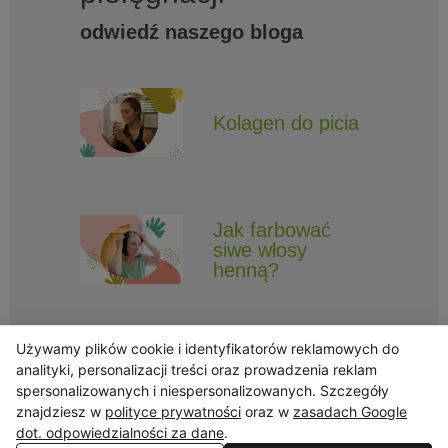
odwiedź naszego bloga
Kolagen do picia
Jak farbować
siwe włosy
henną?
Używamy plików cookie i identyfikatorów reklamowych do
analityki, personalizacji treści oraz prowadzenia reklam
spersonalizowanych i niespersonalizowanych. Szczegóły
znajdziesz w
polityce prywatności
oraz w
zasadach Google
Obserwuj Triny, by nie ominęły Cię najlepsze promocje i informacje
o nowościach.
dot. odpowiedzialności za dane
.