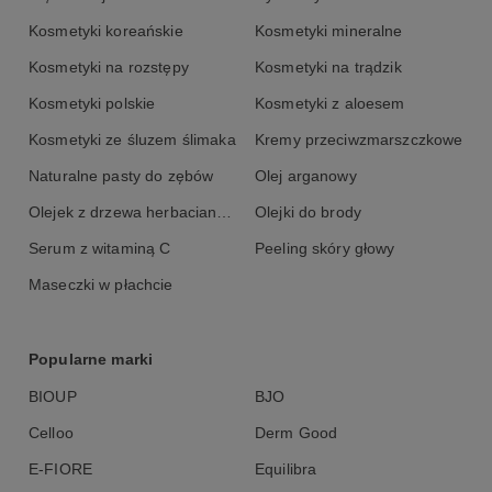
Kosmetyki koreańskie
Kosmetyki mineralne
Kosmetyki na rozstępy
Kosmetyki na trądzik
Kosmetyki polskie
Kosmetyki z aloesem
Kosmetyki ze śluzem ślimaka
Kremy przeciwzmarszczkowe
Naturalne pasty do zębów
Olej arganowy
Olejek z drzewa herbacianego
Olejki do brody
Serum z witaminą C
Peeling skóry głowy
Maseczki w płachcie
Popularne marki
BIOUP
BJO
Celloo
Derm Good
E-FIORE
Equilibra