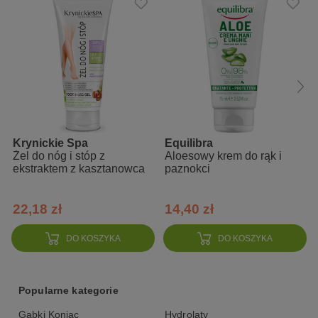
Krynickie Spa
Equilibra
Żel do nóg i stóp z
Aloesowy krem do rąk i
ekstraktem z kasztanowca
paznokci
22,18 zł
14,40 zł
DO KOSZYKA
DO KOSZYKA
Popularne kategorie
Gąbki Konjac
Hydrolaty