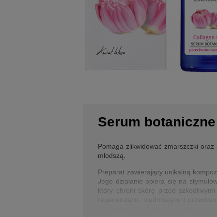
Serum botaniczne 
Pomaga zlikwidować zmarszczki oraz 
młodszą.
Preparat zawierający unikalną kompoz
Jego działanie opiera się na stymulo
który chroni skórę przed szkodliwymi
regenerujące, ujędrniające i przeci
poprawione zostaje jej ukrwienie – 