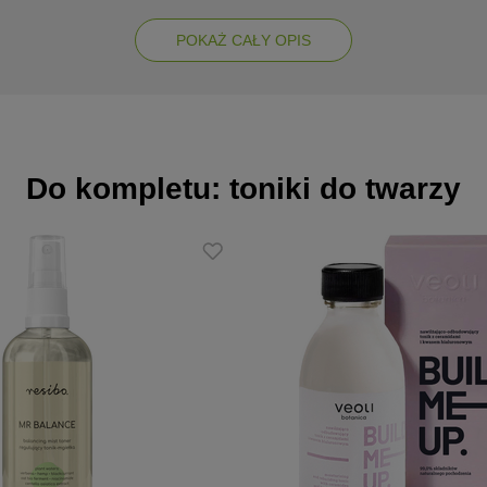
ku. Serum zostało wzbogacone o witaminę C, B3 oraz B5 wzmacniając
arte wnikają głęboko w skórę. Dzięki lekkiej konsystencji nie obciąża
POKAŻ CAŁY OPIS
 efekty w postaci nieskazitelnej gładkiej, jędrnej i nawilżonej skóry.
Do kompletu: toniki do twarzy
ry
n