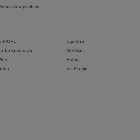
Maseczki w płachcie
E-FIORE
Equilibra
La-Le Kosmetyki
Mel Skin
Plon
Refeet
Uddo
Vis Plantis