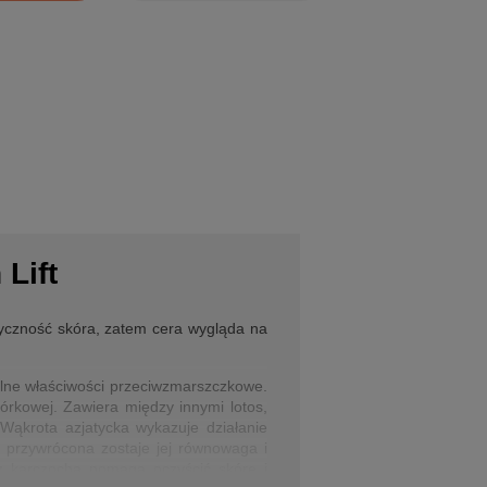
Lift
yczność skóra, zatem cera wygląda na
ilne właściwości przeciwzmarszczkowe.
órkowej. Zawiera między innymi lotos,
 Wąkrota azjatycka wykazuje działanie
 przywrócona zostaje jej równowaga i
 z karczocha pomaga oczyścić skórę i