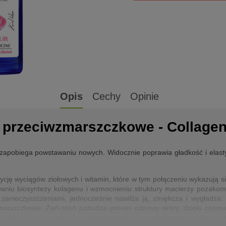
Opis
Cechy
Opinie
przeciwzmarszczkowe - Collagen 
zapobiega powstawaniu nowych. Widocznie poprawia gładkość i elast
ycję wyciągów ziołowych i witamin, które w tym połączeniu wykazują s
waniu biosyntezy kolagenu i wzmocnieniu struktury macierzy pozakom
 zanieczyszczeniami, jednocześnie nawilża ją, zmiękcza i wygładza.
wzmarszczkowe. Żeń-szeń pobudza proces odnowy skóry, dzięki czemu
w efekcie skóra staje się zregenerowana i zrewitalizowana. Wyciąg