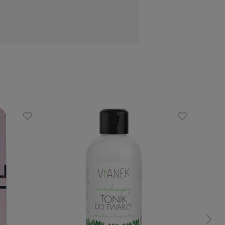
e jego działanie odmładzające. Działa
 skóry, pozwala jej swobodnie oddychać.