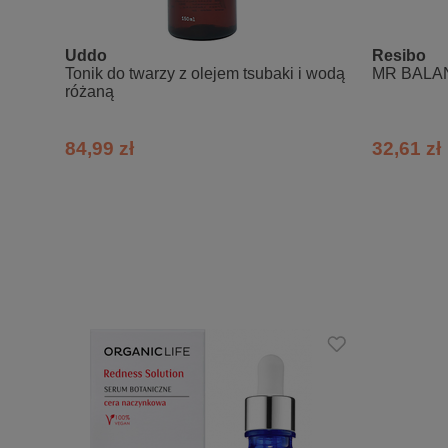
Sposób użycia
Nałożyć kilka kropel preparatu na twa
Uddo
Resibo
Tonik do twarzy z olejem tsubaki i wodą
MR BALANC
Pozostałe produkty z serii Collagen Li
różaną
Skład INCI
84,99 zł
32,61 zł
Aqua, Glycerin, Niacinamide, Ascorbyl 
Cynara scolymus leaf extract, Ginkgo b
extract, Medicago sativa extract, Ane
Benzyl alcohol, Ethylhexylglycerin, Lact