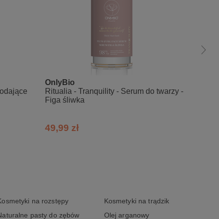
OnlyBio
Nacom
 dodające
Ritualia - Tranquility - Serum do twarzy -
Next l
Figa śliwka
49,99 zł
43,00
Kosmetyki na rozstępy
Kosmetyki na trądzik
Naturalne pasty do zębów
Olej arganowy