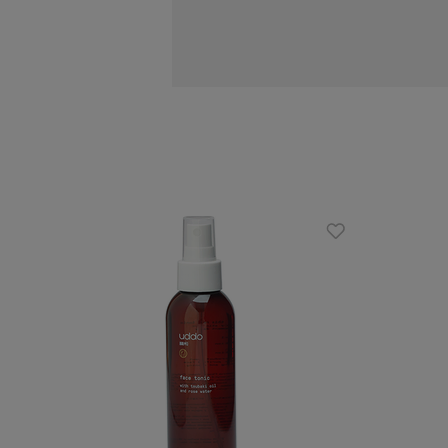
pozostawia ją świeżą i miękką w doty
lepiej niż krem, a składanki w nim zaw
Regularne stosowanie zapewnia widoczne
Działanie
nawilża i wygładza
pomaga zredukować zmarszczki
poprawia jędrność i elastyczność
rozjaśnia plamy i przebarwienia
wzmacnia macierz strukturalną skó
Zalety
na bazie wyciągów roślinnych
wzbogacony witaminami
odpowiedni dla wegan i wegetaria
nietestowany na zwierzętach