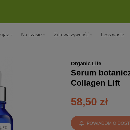
ijaż
Na czasie
Zdrowa żywność
Less waste
Organic Life
Serum botanic
Collagen Lift
58,50 zł
POWIADOM O DOST