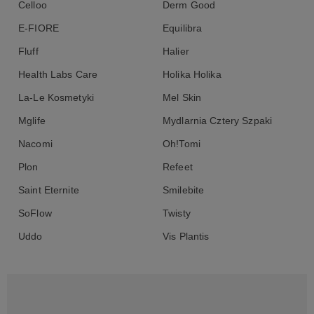
Celloo
Derm Good
E-FIORE
Equilibra
Fluff
Halier
Health Labs Care
Holika Holika
La-Le Kosmetyki
Mel Skin
Mglife
Mydlarnia Cztery Szpaki
Nacomi
Oh!Tomi
Plon
Refeet
Saint Eternite
Smilebite
SoFlow
Twisty
Uddo
Vis Plantis