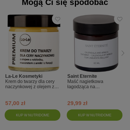
Mogą Ci się spodobać
odpowiedni do cery problematycznej, trądzikowej i łojotokowej
Skład INCI:
Aqua, Linum Usitatissimum (Linseed) Seed Oil, Cannabis sativa
(Hemp) Seed Oil, Olivem, Illite (Green Clay), Glycerin, Guar gum,
Gluconolactone, Sodium Benzoate Tocoperol, Parfum
La-Le Kosmetyki
Saint Eternite
Krem do twarzy dla cery
Maść nagietkowa
naczynkowej z olejem z
łagodząca na
rokitnika
zaczerwienienia na twarzy
57,00 zł
29,99 zł
KUP W NUTRIDOME
KUP W NUTRIDOME