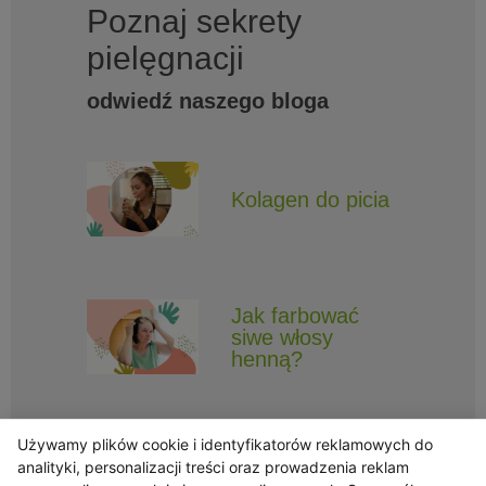
Poznaj sekrety
pielęgnacji
odwiedź naszego bloga
Kolagen do picia
Jak farbować
siwe włosy
henną?
Używamy plików cookie i identyfikatorów reklamowych do
analityki, personalizacji treści oraz prowadzenia reklam