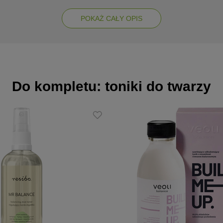
POKAŻ CAŁY OPIS
Do kompletu: toniki do twarzy
wilżoną skórę twarzy, masować kolistymi ruchami do momentu uzyskani
yl/Lauroyl Isethionate, Disodium Lauryl Sulfosuccinate, Sodium Chlo
um EDTA.