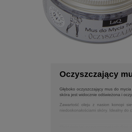
Oczyszczający mu
Głęboko oczyszczający mus do mycia t
skóra jest widocznie odświeżona i ocz
Zawartość oleju z nasion konopi si
niedoskonałościami skóry. Idealny do co
Efekt świeżej, oczyszczonej i gładkiej s