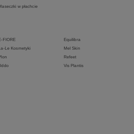
Maseczki w płachcie
E-FIORE
Equilibra
La-Le Kosmetyki
Mel Skin
Plon
Refeet
Uddo
Vis Plantis