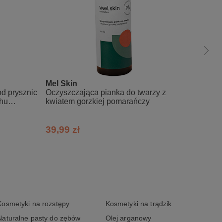
Mel Skin
Vis Pl
d prysznic
Oczyszczająca pianka do twarzy z
Żel mi
chu
kwiatem gorzkiej pomarańczy
i pante
39,99 zł
21,99
Kosmetyki na rozstępy
Kosmetyki na trądzik
Naturalne pasty do zębów
Olej arganowy