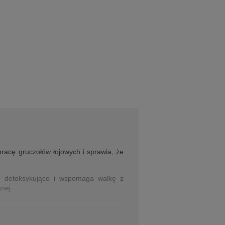
racę gruczołów łojowych i sprawia, że
ie detoksykująco i wspomaga walkę z
nej.