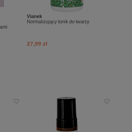
Vianek
Equili
Normalizujący tonik do twarzy
Aloeso
dami
27,99 zł
19,99