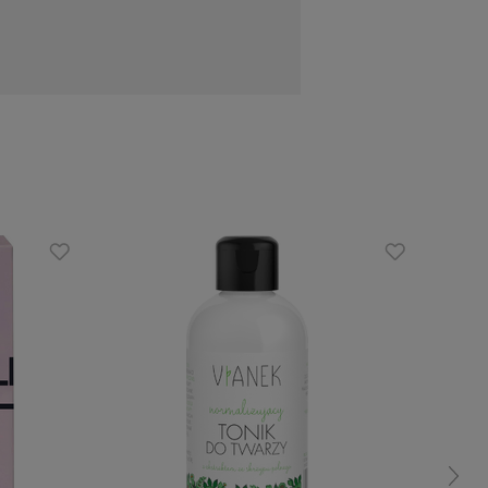
a piany, a następnie dokładnie spłukać
ride, Charcoal Powder, Cannabis Sativa