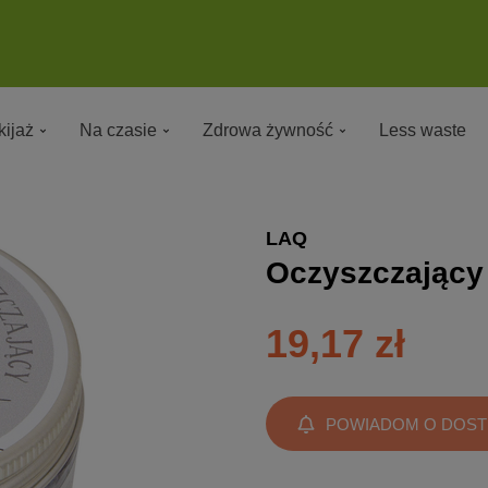
ijaż
Na czasie
Zdrowa żywność
Less waste
LAQ
Oczyszczający
19,17 zł
POWIADOM O DOST