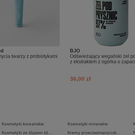
od
BJO
ycia twarzy z probiotykami
Odświeżający wegański żel po
z ekstraktem z ogórka o zapa
morskiej bryzy
36,00 zł
Kosmetyki koreańskie
Kosmetyki mineralne
Kosmetyki ze śluzem ślimaka
Kremy przeciwzmarszczkowe