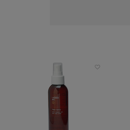
Głęboko oczyszcza
Rozjaśnia przebarwienia
Działa przeciwbakteryjnie
Nie zaburza naturalnego pH skóry
Łagodne substancje myjące
Sposób użycia:
Niewielką ilość produktu nanieść na z
wodą.
Skład INCI:
Glycerin, Aqua, Sorbitol, Sodium Coco
Seed Oil, Phenoxyethanol, Tetrasodi