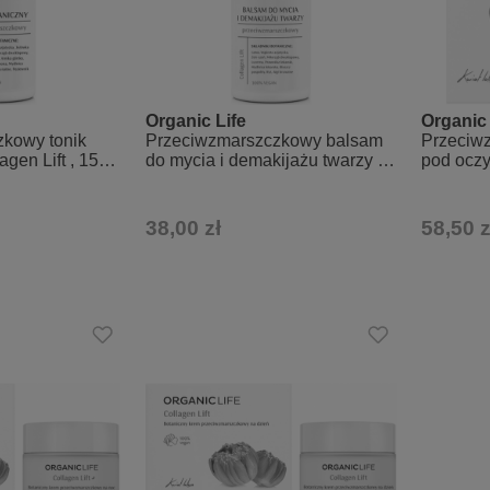
Organic Life
Organic 
kowy tonik
Przeciwzmarszczkowy balsam
Przeciw
agen Lift , 150
do mycia i demakijażu twarzy -
pod oczy 
Collagen Lift, 200 g
38,00 zł
58,50 z