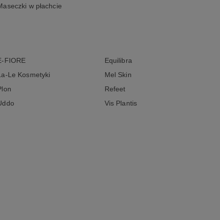
Maseczki w płachcie
E-FIORE
Equilibra
La-Le Kosmetyki
Mel Skin
Plon
Refeet
Uddo
Vis Plantis