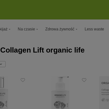
ijaż
Na czasie
Zdrowa żywność
Less waste
ollagen Lift organic life