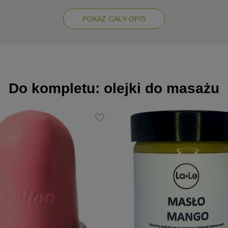
POKAŻ CAŁY OPIS
óry
Do kompletu: olejki do masażu
serwantu
ani barwników