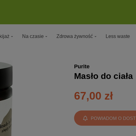
ijaż
Na czasie
Zdrowa żywność
Less waste
Purite
Masło do ciał
67,00 zł
POWIADOM O DOST