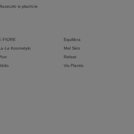
Maseczki w płachcie
E-FIORE
Equilibra
La-Le Kosmetyki
Mel Skin
Plon
Refeet
Uddo
Vis Plantis