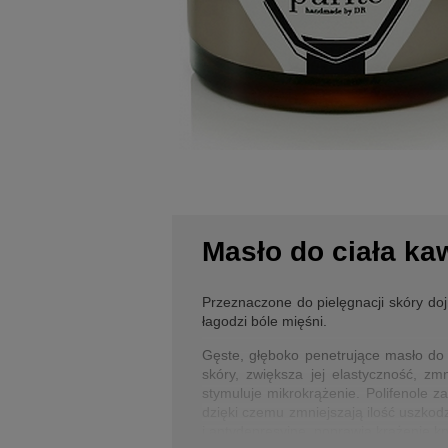
Masło do ciała k
Przeznaczone do pielęgnacji skóry doj
łagodzi bóle mięśni.
Gęste, głęboko penetrujące masło do 
skóry, zwiększa jej elastyczność, zm
stymuluje mikrokrążenie. Polifenole
dzięki czemu zmniejszają ilość uszko
i antydepresyjne, poprawia krążenie krw