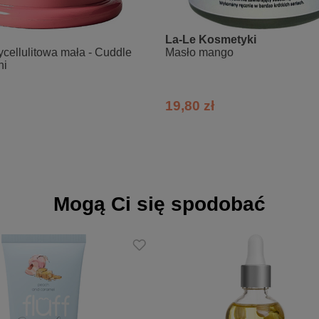
i kawy arabskiej.
chni i wewnątrz masła nie jest objawem zepsucia. Wynika z krystaliza
La-Le Kosmetyki
t najlepszym dowodem na całkowity brak sztucznych emulgatorów w pro
cellulitowa mała - Cuddle
Masło mango
ni
19,80 zł
vate; Theobroma Cacao, Butyrospermum Parkii (Shea) Fruit Butter, P
Triticum vulgare (Wheat) Germ Oil; Glycerin, Propanediol, Coffea Ara
Sorbic Acid*; Fragrance, Cinnamomum Zeylanicum (Cinnamon) Oil, Coffe
OSMOS
Mogą Ci się spodobać