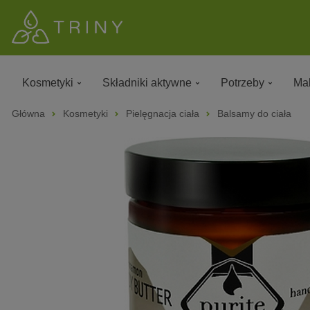
Kosmetyki
Składniki aktywne
Potrzeby
Mak
Główna
Kosmetyki
Pielęgnacja ciała
Balsamy do ciała