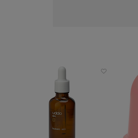
Działanie:
odżywia i nawilża skórę
ujędrnia i zwiększa elastyczność
napina zwiotczałą skórę
spowalnia procesy starzenia się sk
łagodzi bóle mięśni
działa antycellulitowo
Zalety:
czysty skład z dodatkiem eko kon
nie zawiera sztucznych aromatów 
piękny, energetyzujący zapach
dla wszystkich typów skóry
Uwaga: