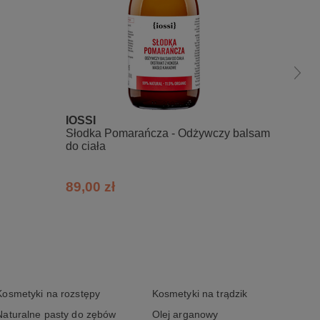
IOSSI
Fluff
Słodka Pomarańcza - Odżywczy balsam
do ciała
89,00 zł
25,39
Kosmetyki na rozstępy
Kosmetyki na trądzik
Naturalne pasty do zębów
Olej arganowy