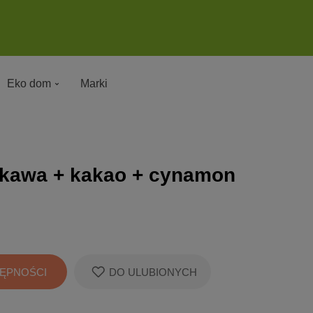
Eko dom
Marki
a kawa + kakao + cynamon
ĘPNOŚCI
DO ULUBIONYCH