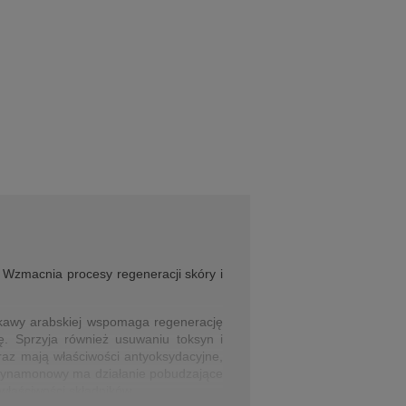
. Wzmacnia procesy regeneracji skóry i
z kawy arabskiej wspomaga regenerację
ię. Sprzyja również usuwaniu toksyn i
az mają właściwości antyoksydacyjne,
k cynamonowy ma działanie pobudzające
 właściwości składników.