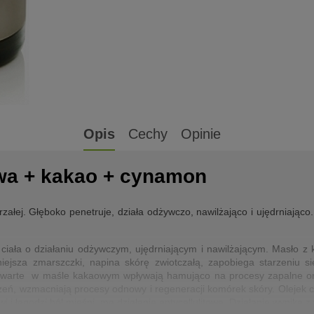
Opis
Cechy
Opinie
awa + kakao + cynamon
rzałej. Głęboko penetruje, działa odżywczo, nawilżająco i ujędrniająco
ciała o działaniu odżywczym, ujędrniającym i nawilżającym. Masło 
niejsza zmarszczki, napina skórę zwiotczałą, zapobiega starzeniu s
 zawarte w maśle kakaowym wpływają hamująco na procesy zapalne or
dzeń, wzmacniają procesy odnowy i regeneracji komórek skóry. Oleje
i i łagodzi ból mięśni, ma działanie antycellulitowe. Działanie wynika z