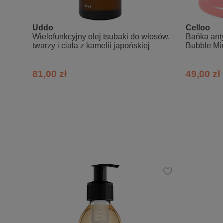
W produkcie mogą pojawiać się drobink
Obecność białych „grudek” na powierz
Uddo
Celloo
shea) w temperaturze pokojowej i jes
Wielofunkcyjny olej tsubaki do włosów,
Bańka anty
twarzy i ciała z kamelii japońskiej
Bubble Mi
Skład INCI:
81,00 zł
49,00 zł
Aqua; Cetearyl Olivate, Sorbitan Oli
Oil, Simmondsia Chinensis Seed Oil, 
Alcohol, Salicylic Acid, Glycerine, 
77019), Iron Oxide (CI 77491)
* posiada akceptację ECOCERT i C