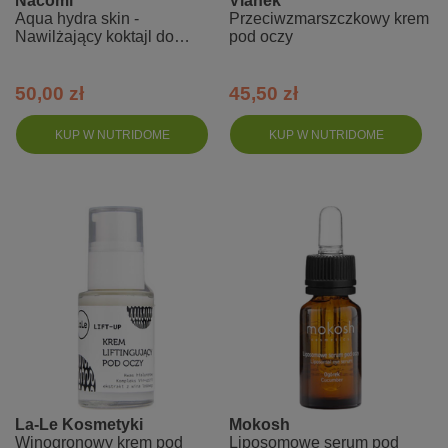
Nacomi
Vianek
Aqua hydra skin -
Przeciwzmarszczkowy krem
Nawilżający koktajl do
pod oczy
twarzy 3w1
50,00 zł
45,50 zł
KUP W NUTRIDOME
KUP W NUTRIDOME
La-Le Kosmetyki
Mokosh
Winogronowy krem pod
Liposomowe serum pod