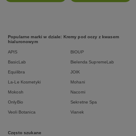
Popularne marki w dziale: Kremy pod oczy z kwasem
hialuronowym
APIS
BIOUP
BasicLab
Bielenda SupremeLab
Equilibra
JOIK
La-Le Kosmetyki
Mohani
Mokosh
Nacomi
OnlyBio
Sekretne Spa
Veoli Botanica
Vianek
Często szukane