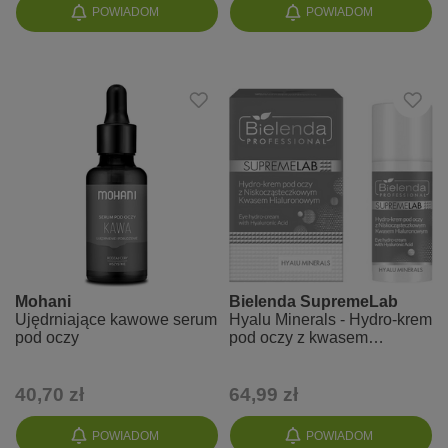
POWIADOM
POWIADOM
Mohani
Bielenda SupremeLab
Ujędrniające kawowe serum
Hyalu Minerals - Hydro-krem
pod oczy
pod oczy z kwasem
hialuronowym
40,70 zł
64,99 zł
POWIADOM
POWIADOM