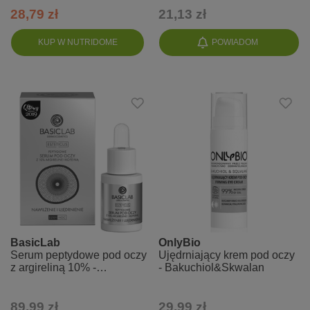
28,79 zł
21,13 zł
KUP W NUTRIDOME
POWIADOM
BasicLab
OnlyBio
Serum peptydowe pod oczy
Ujędrniający krem pod oczy
z argireliną 10% -
- Bakuchiol&Skwalan
nawilżenie i ujędrnienie
89,99 zł
29,99 zł