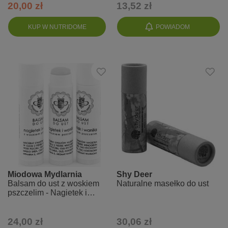
20,00 zł
13,52 zł
KUP W NUTRIDOME
POWIADOM
Miodowa Mydlarnia
Shy Deer
Balsam do ust z woskiem
Naturalne masełko do ust
pszczelim - Nagietek i
wanilia
24,00 zł
30,06 zł