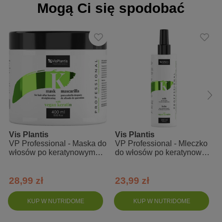
Mogą Ci się spodobać
Aqua, Ammonium Lauryl Sulfate, Coco Glucoside, Glycerin,
Cocamidopropyl Betaine, Glyceryl Oleate, Glyceryl
Caprylate/Caprate, Hydrolyzed Vegetable Protein PG-Propyl
Silanetriol, Hydrolyzed Soy Protein, Hydrolyzed Wheat Protein,
Betaine, Hydrolyzed Jojoba Esters, Hydroxypropyl Guar
Hydroxypropyltrimonium Chloride, Heptyl Glucoside,
Hydrogenated Palm Glycerides Citrate, Tocopherol, Tetrasodium
Glutamate Diacetate, Lactic Acid, Citric Acid, Parfum, Sodium
Benzoate, Potassium Sorbate, Phenoxyethanol
Vis Plantis
Vis Plantis
VP Professional - Maska do
VP Professional - Mleczko
włosów po keratynowym
do włosów po keratynowym
prostowaniu
prostowaniu
28,99 zł
23,99 zł
KUP W NUTRIDOME
KUP W NUTRIDOME