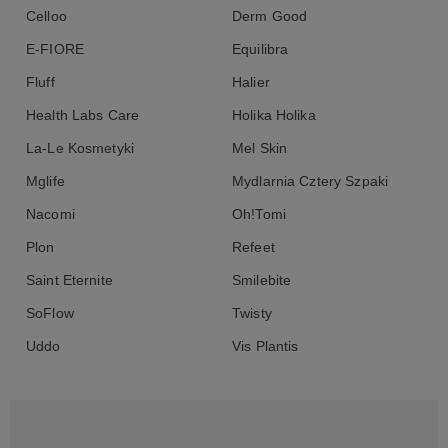
Celloo
Derm Good
E-FIORE
Equilibra
Fluff
Halier
Health Labs Care
Holika Holika
La-Le Kosmetyki
Mel Skin
Mglife
Mydlarnia Cztery Szpaki
Nacomi
Oh!Tomi
Plon
Refeet
Saint Eternite
Smilebite
SoFlow
Twisty
Uddo
Vis Plantis