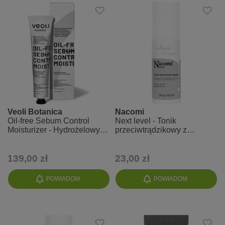
Veoli Botanica
Nacomi
Oil-free Sebum Control
Next level - Tonik
Moisturizer - Hydrożelowy
przeciwtrądzikowy z
krem na dzień o lekkiej
kwasem glikolowym i
konsystencji
niacynamidem
139,00 zł
23,00 zł
POWIADOM
POWIADOM