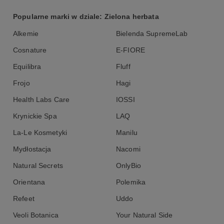
Popularne marki w dziale: Zielona herbata
Alkemie
Bielenda SupremeLab
Cosnature
E-FIORE
Equilibra
Fluff
Frojo
Hagi
Health Labs Care
IOSSI
Krynickie Spa
LAQ
La-Le Kosmetyki
Manilu
Mydłostacja
Nacomi
Natural Secrets
OnlyBio
Orientana
Polemika
Refeet
Uddo
Veoli Botanica
Your Natural Side