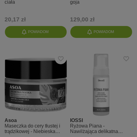
ciała
goja
20,17 zł
129,00 zł
POWIADOM
POWIADOM
Asoa
IOSSI
Maseczka do cery tłustej i
Ryżowa Piana -
trądzikowej - Niebieska
Nawilżająca delikatna
glinka i olej z pestek moreli
pianka do mycia twarzy