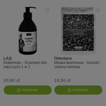
LAQ
Orientana
Doberman - Szampon dla
Maska tkaninowa - Granat i
mężczyzn 1 w 1
zielona herbata
20,80 zł
18,90 zł
POWIADOM
POWIADOM