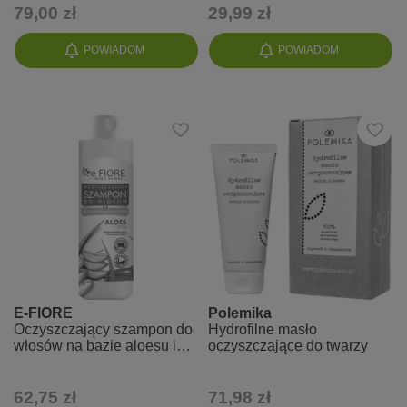
79,00 zł
29,99 zł
POWIADOM
POWIADOM
E-FIORE
Polemika
Oczyszczający szampon do
Hydrofilne masło
włosów na bazie aloesu i
oczyszczające do twarzy
ziół
62,75 zł
71,98 zł