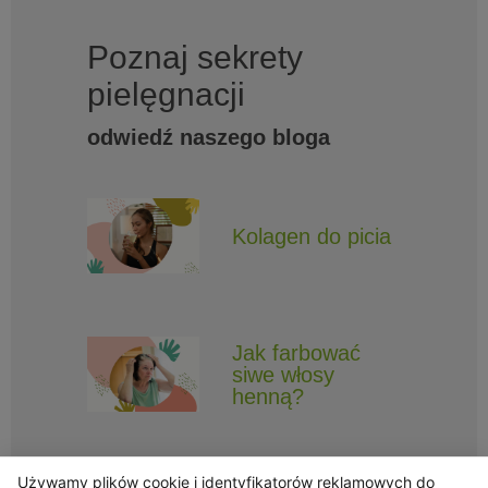
Poznaj sekrety
pielęgnacji
odwiedź naszego bloga
Kolagen do picia
Jak farbować
siwe włosy
henną?
Używamy plików cookie i identyfikatorów reklamowych do