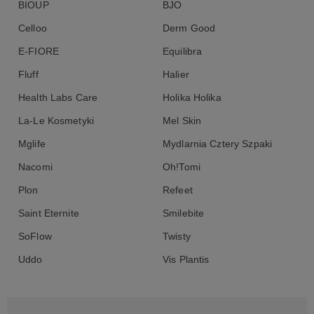
BIOUP
BJO
Celloo
Derm Good
E-FIORE
Equilibra
Fluff
Halier
Health Labs Care
Holika Holika
La-Le Kosmetyki
Mel Skin
Mglife
Mydlarnia Cztery Szpaki
Nacomi
Oh!Tomi
Plon
Refeet
Saint Eternite
Smilebite
SoFlow
Twisty
Uddo
Vis Plantis