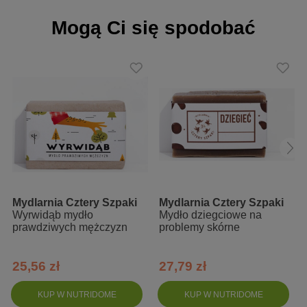
produkty mogą różnić się między sobą kolorem czy wielkością. Na
górnej krawędzi może wytwarzać się nalot – jest to proces
Mogą Ci się spodobać
całkowicie naturalny (jest to czysta gliceryna).
Skład INCI:
Sodium cocoate, sodium olivate, sodium shea butterate, sodium
ricinoleate
Mydlarnia Cztery Szpaki
Mydlarnia Cztery Szpaki
Wyrwidąb mydło
Mydło dziegciowe na
prawdziwych mężczyzn
problemy skórne
25,56 zł
27,79 zł
KUP W NUTRIDOME
KUP W NUTRIDOME