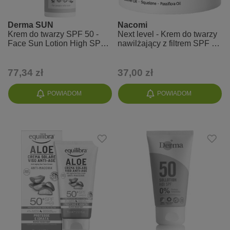
Derma SUN
Nacomi
Krem do twarzy SPF 50 -
Next level - Krem do twarzy
Face Sun Lotion High SPF
nawilżający z filtrem SPF 50
ANTI-AGE
PA++++ - Basic
77,34 zł
37,00 zł
POWIADOM
POWIADOM