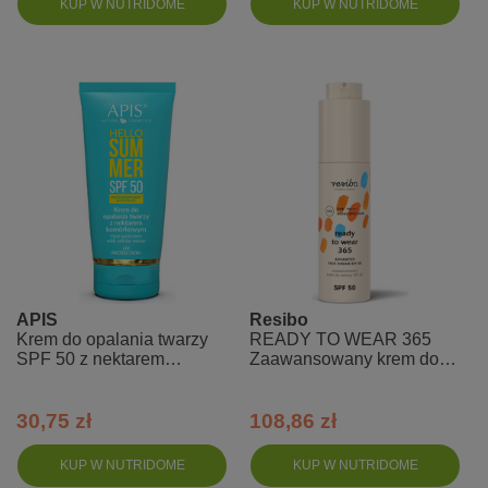
KUP W NUTRIDOME
KUP W NUTRIDOME
APIS
Resibo
Krem do opalania twarzy
READY TO WEAR 365
SPF 50 z nektarem
Zaawansowany krem do
komórkowym - Hello
twarzy SPF 50
Summer
30,75 zł
108,86 zł
KUP W NUTRIDOME
KUP W NUTRIDOME