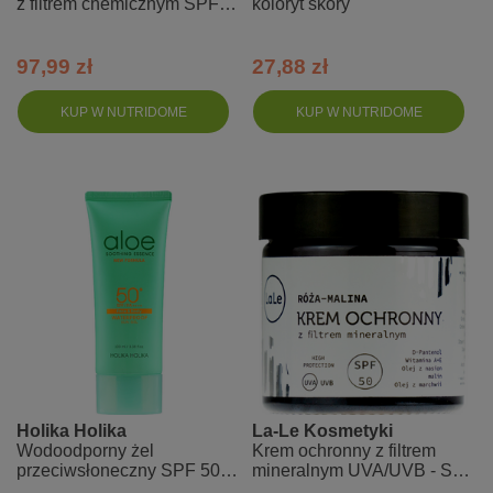
z filtrem chemicznym SPF
koloryt skóry
50+ PA+++
97,99 zł
27,88 zł
KUP W NUTRIDOME
KUP W NUTRIDOME
Holika Holika
La-Le Kosmetyki
Wodoodporny żel
Krem ochronny z filtrem
przeciwsłoneczny SPF 50 -
mineralnym UVA/UVB - SPF
Aloe Waterproof Sun Gel
50 - róża-malina