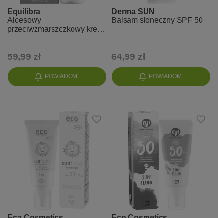
Equilibra
Derma SUN
Aloesowy
Balsam słoneczny SPF 50
przeciwzmarszczkowy krem
przeciwsłoneczny SPF 50+
UVA, UVB
59,99 zł
64,99 zł
POWIADOM
POWIADOM
Eco Cosmetics
Eco Cosmetics