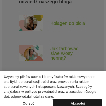
odwiedź naszego bloga
Kolagen do picia
Jak farbować
siwe włosy
henną?
Używamy plików cookie i identyfikatorów reklamowych do
analityki, personalizacji treści oraz prowadzenia reklam
spersonalizowanych i niespersonalizowanych. Szczegóły
znajdziesz w
polityce prywatności
oraz w
zasadach Google
Obserwuj Triny, by nie ominęły Cię najlepsze promocje i informacje
o nowościach.
dot. odpowiedzialności za dane
.
Odrzuć
Akceptuj