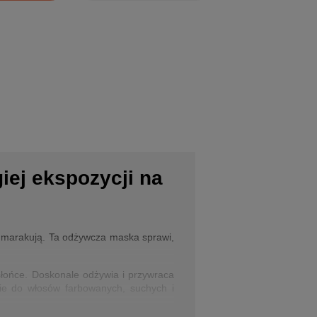
ej ekspozycji na
z marakują. Ta odżywcza maska sprawi,
słońce. Doskonale odżywia i przywraca
nie do włosów farbowanych, suchych i