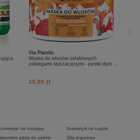
Vis Plantis
Vis Pl
zująca
Maska do włosów osłabionych
Maska 
zabiegami stylizacyjnymi - pestki dyni +
lukrecj
pszenica + owies
19,99 zł
19,99
Kosmetyki na rozstępy
Kosmetyki na trądzik
Naturalne pasty do zębów
Olej arganowy