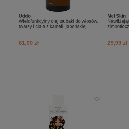
Po umyciu włosów szamponem, nałóż m
Pozostaw maskę na 5 minut dla zwykłej 
Uddo
Mel Skin
Dokładnie spłucz maskę z włosów.
Wielofunkcyjny olej tsubaki do włosów,
Nawilżając
twarzy i ciała z kamelii japońskiej
zimnotłoc
Możesz kontynuować stylizację włosów 
Skład INCI:
81,00 zł
29,99 zł
Aqua [Water] (Eau), Behenamidopropyl d
oil, Helianthus annuus (Sunflower) seed
sativus (Pineapple) fruit extract (*),
Helichrysum italicum flower extract (
granatum peel extract, Vitis vinifera 
tahitensis flower extract, Hydrolyzed
acid, Glycolic acid
* z upraw ekologicznych