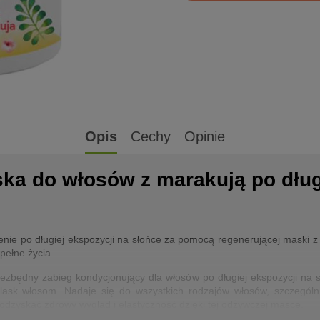
Opis
Cechy
Opinie
a do włosów z marakują po długi
enie po długiej ekspozycji na słońce za pomocą regenerującej maski 
pełne życia.
zbędny zabieg kondycjonujący dla włosów po długiej ekspozycji na 
blask włosom. Nadaje się do wszystkich rodzajów włosów, szczegól
zyskać zdrowy wygląd i elastyczność dzięki tej odżywczej masce.