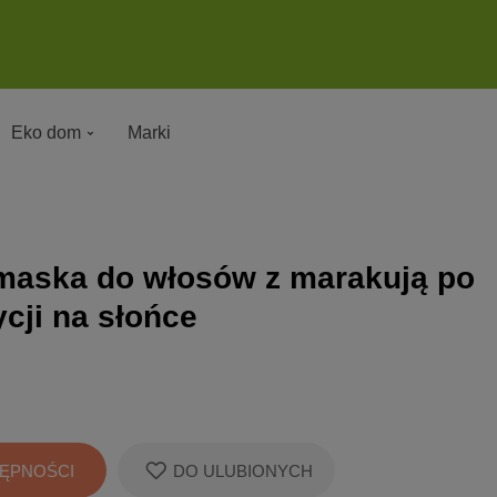
Eko dom
Marki
maska do włosów z marakują po
ycji na słońce
ĘPNOŚCI
DO ULUBIONYCH