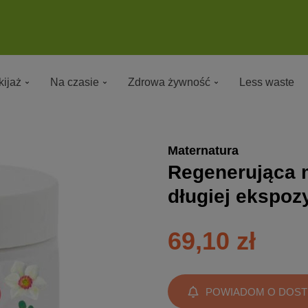
ijaż
Na czasie
Zdrowa żywność
Less waste
Maternatura
Regenerująca 
długiej ekspoz
69,10 zł
POWIADOM O DOST