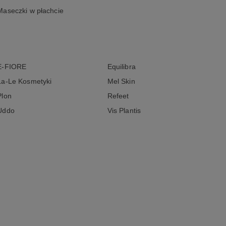
Maseczki w płachcie
E-FIORE
Equilibra
La-Le Kosmetyki
Mel Skin
Plon
Refeet
Uddo
Vis Plantis