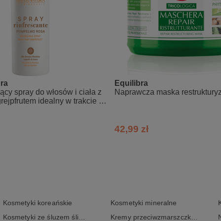
ra
Equilibra
cy spray do włosów i ciała z
Naprawcza maska restruktury
ejpfrutem idealny w trakcie i
iu
42,99 zł
Kosmetyki koreańskie
Kosmetyki mineralne
Kosmetyki ze śluzem ślimaka
Kremy przeciwzmarszczkowe