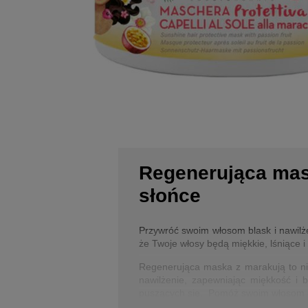
Regenerująca mask
słońce
Przywróć swoim włosom blask i nawilż
że Twoje włosy będą miękkie, lśniące i 
Regenerująca maska z marakują to nie
nawilżenie, zapewniając miękkość i 
puszących się. Pomóż swoim włosom od