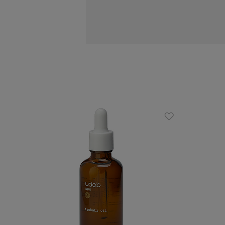
Działanie:
odżywia i regeneruje włosy po eksp
przywraca naturalne nawilżenie i 
zapobiega utracie blasku i miękkoś
nadaje włosom zdrowy wygląd i oc
chroni włosy farbowane przed blak
Zalety:
przywraca miękkość i lśniący wygl
doskonale nawilża suche włosy
nadaje się do włosów farbowanych
zapobiega puszeniu się włosów
odpowiednia do stosowania po kąpi
Sposób użycia: