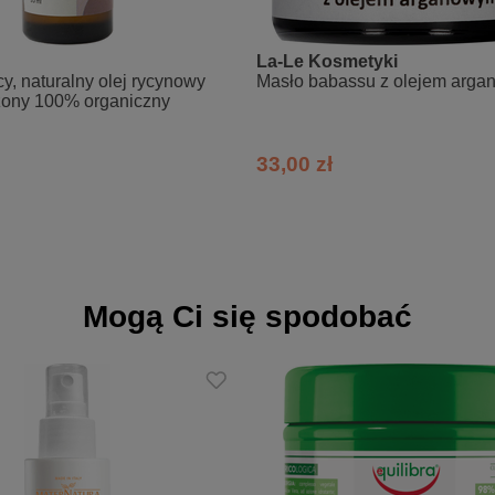
askę na całą długość włosów i na końce.
kuracji lub na dłużej (30 minut) dla intensywnej naprawy.
La-Le Kosmetyki
y, naturalny olej rycynowy
Masło babassu z olejem arg
zony 100% organiczny
jak zwykle.
33,00 zł
imethylamine, Glycerin, Cetyl alcohol, Myristyl alcohol, Myristyl lact
 oil (*), Passiflora edulis fruit extract, Camellia oleifera seed oil (*
 Camellia sinensis leaf extract (*), Aloe barbadensis leaf extract (*
*), Morus nigra fruit extract, Hibiscus sabdariffa flower extract (*),
(Grape) leaf extract (*), Citrus limon (Lemon) fruit extract, Mangifera
Mogą Ci się spodobać
 quinoa, Tocopherol, Lactic acid, Parfum [Fragrance], Benzyl alcohol,