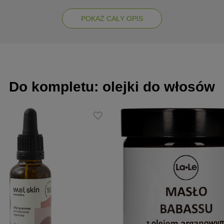
POKAŻ CAŁY OPIS
ozycji na słońce
elastyczność włosów
ci
hronę
Do kompletu: olejki do włosów
nięciem koloru.
ąd włosów
eli w morzu.