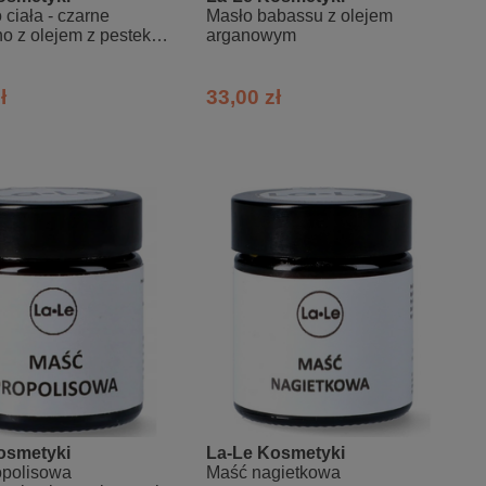
 ciała - czarne
Masło babassu z olejem
o z olejem z pestek
arganowym
n
ł
33,00 zł
osmetyki
La-Le Kosmetyki
opolisowa
Maść nagietkowa