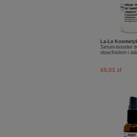
La-Le Kosmetyk
Serum-booster d
stoechiolem i a
65,01 zł