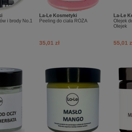
i
La-Le Kosmetyki
La-Le K
w i brody No.1
Peeling do ciała RÓŻA
Olejek d
Olejek
35,01 zł
55,01 z