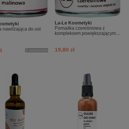
La-Le Kosmetyki
osmetyki
Pomadka czereśniowa z
nawilżająca do ust
kompleksem powiększającym
usta
19,80 zł
ł
5 wariantów