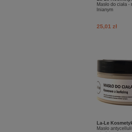
Masło do ciała -
lnianym
25,01 zł
La-Le Kosmetyk
Masło antycellu