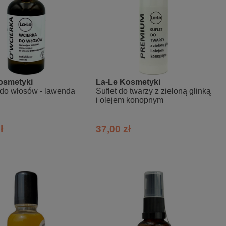
osmetyki
La-Le Kosmetyki
do włosów - lawenda
Suflet do twarzy z zieloną glinką
i olejem konopnym
ł
37,00 zł