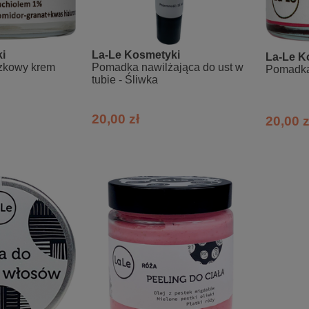
i
La-Le Kosmetyki
La-Le K
zkowy krem
Pomadka nawilżająca do ust w
Pomadka 
tubie - Śliwka
20,00 zł
20,00 z