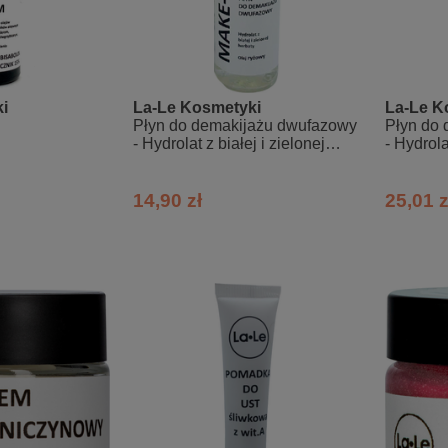
i
La-Le Kosmetyki
La-Le K
Płyn do demakijażu dwufazowy
Płyn do
- Hydrolat z białej i zielonej
- Hydrola
herbaty i olej ryżowy
ze słodk
14,90 zł
25,01 z