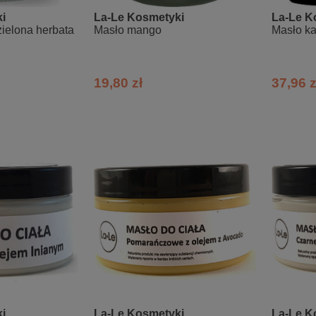
i
La-Le Kosmetyki
La-Le K
zielona herbata
Masło mango
Masło k
19,80 zł
37,96 z
i
La-Le Kosmetyki
La-Le K