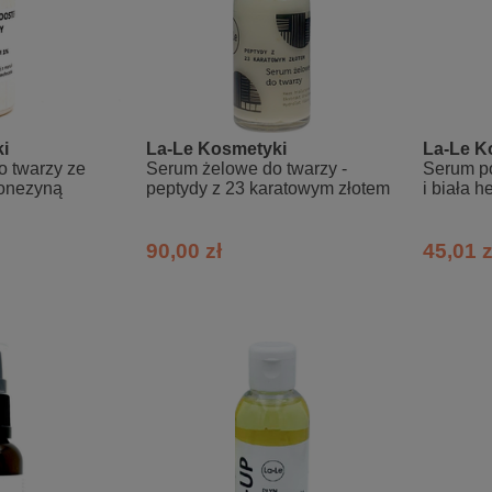
i
La-Le Kosmetyki
La-Le K
o twarzy ze
Serum żelowe do twarzy -
Serum po
donezyną
peptydy z 23 karatowym złotem
i biała h
90,00 zł
45,01 z