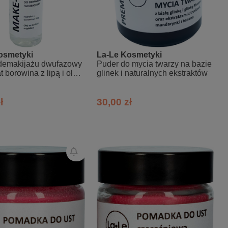
osmetyki
La-Le Kosmetyki
 demakijażu dwufazowy
Puder do mycia twarzy na bazie
t borowina z lipą i olej
glinek i naturalnych ekstraktów
ich migdałów
ł
30,00 zł