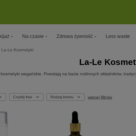
ijaż
Na czasie
Zdrowa żywność
Less waste
La-Le Kosmetyki
La-Le Kosmet
 kosmetyki wegańskie. Powstają na bazie roślinnych składników, tradycy
więcej filtrów
Cruelty free
Rodzaj kremu