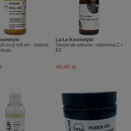
osmetyki
La-Le Kosmetyki
d oczy roll-on - zielona
Serum do włosów - witamina C i
erbata
B3
ł
40,00 zł