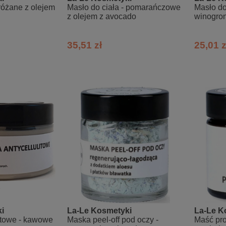
 różane z olejem
Masło do ciała - pomarańczowe
Masło do
z olejem z avocado
winogron
winogro
35,51 zł
25,01 z
i
La-Le Kosmetyki
La-Le K
litowe - kawowe
Maska peel-off pod oczy -
Maść pr