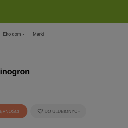
Eko dom
Marki
winogron
ĘPNOŚCI
DO ULUBIONYCH