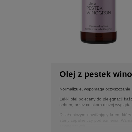
Olej z pestek win
Normalizuje, wspomaga oczyszczanie i 
Lekki olej polecany do pielęgnacji ka
sebum, przez co skóra dłużej wygląda 
Działa niczym nawilżający krem, który 
stany zapalne czy podrażnienia. Wzmac
zewnętrznych.