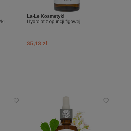
La-Le Kosmetyki
La-Le
zki
Hydrolat z opuncji figowej
Hydrol
lawend
35,13 zł
29,00