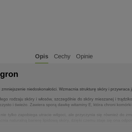
Opis
Cechy
Opinie
ogron
zmniejszenie niedoskonałości. Wzmacnia strukturę skóry i przywraca j
żdego rodzaju skóry i włosów, szczególnie do skóry mieszanej i trądzik
czysto i świeżo. Zawiera sporą dawkę witaminy E, która chroni komórki
nie tylko zapobiega utracie wilgoci, ale przyczynia się również do zm
nia naturalną barierę lipidową skóry, dzięki czemu staje się ona odpo