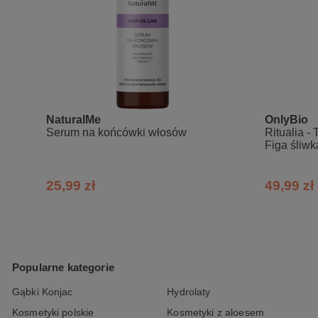
NaturalMe
OnlyBio
Serum na końcówki włosów
Ritualia - 
Figa śliwk
25,99 zł
49,99 zł
Popularne kategorie
Gąbki Konjac
Hydrolaty
Kosmetyki polskie
Kosmetyki z aloesem