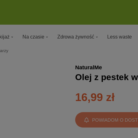
ijaż
Na czasie
Zdrowa żywność
Less waste
warzy
NaturalMe
Olej z pestek 
16,99 zł
POWIADOM O DOST