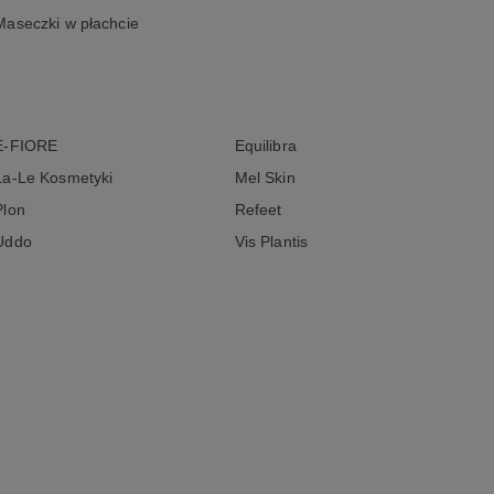
Maseczki w płachcie
E-FIORE
Equilibra
La-Le Kosmetyki
Mel Skin
Plon
Refeet
Uddo
Vis Plantis