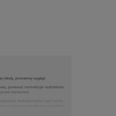
ej młody, promienny wygląd.
owej, ponieważ normalizuje wydzielanie
 przed starzeniem.
niejszenia niedoskonałości typu krosty,
rna na działanie szkodliwych czynników