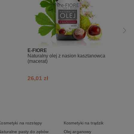
E-FIORE
E-FIO
Naturalny olej z nasion kasztanowca
Olej a
(macerat)
26,01 zł
42,79
Kosmetyki na rozstępy
Kosmetyki na trądzik
Naturalne pasty do zębów
Olej arganowy