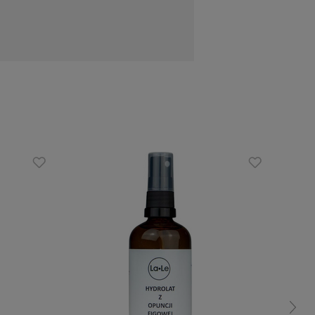
zebarwienia i widoczność pękniętych