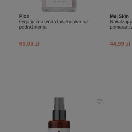
Niewielką ilość oleju nakładaj na skórę 
Plon
Mel Skin
Organiczna woda lawendowa na
Nawilżając
podrażnienia
Skład INCI:
pomarańczy
100% Vitis Vinifera Seed Oil.
60,00 zł
44,99 zł